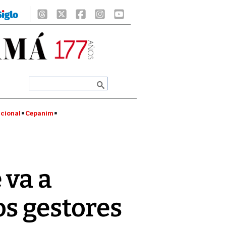
cional
Cepanim
 va a
os gestores