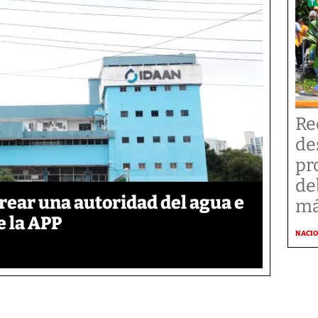
Re
de
pr
de
rear una autoridad del agua e
má
e la APP
NACI