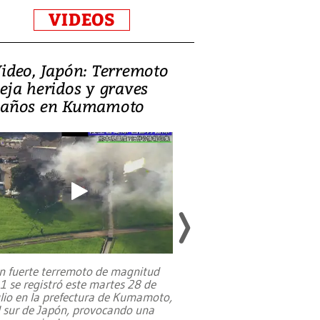
VIDEOS
ideo, Japón: Terremoto
Israel regala 
eja heridos y graves
nueva embaja
años en Kumamoto
Jerusalén sob
familias pales
n fuerte terremoto de magnitud
,1 se registró este martes 28 de
Estados Unidos ha a
ulio en la prefectura de Kumamoto,
un dólar y durante 9
l sur de Japón, provocando una
el terreno para su 