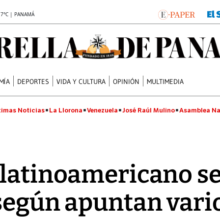
.7°C | PANAMÁ
MÍA
DEPORTES
VIDA Y CULTURA
OPINIÓN
MULTIMEDIA
timas Noticias
La Llorona
Venezuela
José Raúl Mulino
Asamblea Na
latinoamericano se
según apuntan vari