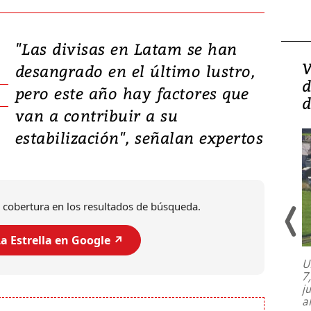
"Las divisas en Latam se han
Isidro Carbonell,
V
desangrado en el último lustro,
director de la Lotería:
d
pero este año hay factores que
‘Vamos a ser más
d
van a contribuir a su
transparentes, tengan fe
estabilización", señalan expertos
 cobertura en los resultados de búsqueda.
a Estrella en Google ↗️
U
7
El director de la Lotería Nacional de
j
Beneficencia habla de la lotería
a
clandestina, auditorías internas y su