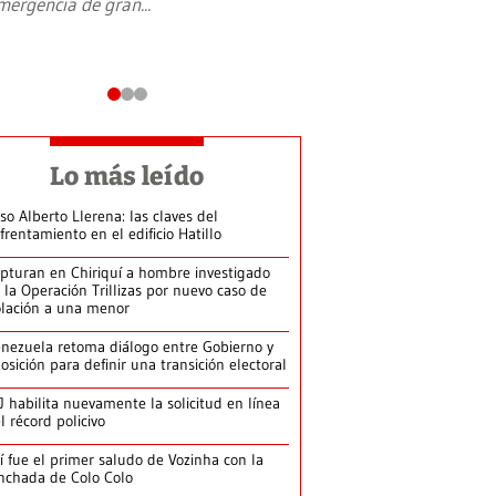
mergencia de gran
...
en Jerusalén Oeste, 
perteneció hasta
...
Lo más leído
so Alberto Llerena: las claves del
frentamiento en el edificio Hatillo
pturan en Chiriquí a hombre investigado
 la Operación Trillizas por nuevo caso de
olación a una menor
nezuela retoma diálogo entre Gobierno y
osición para definir una transición electoral
J habilita nuevamente la solicitud en línea
l récord policivo
í fue el primer saludo de Vozinha con la
nchada de Colo Colo