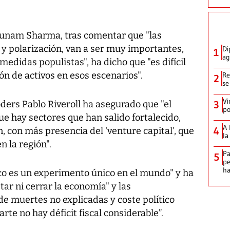
 Punam Sharma, tras comentar que "las
 y polarización, van a ser muy importantes,
Di
1
ag
didas populistas", ha dicho que "es difícil
ón de activos en esos escenarios".
Re
2
se
Vi
oders Pablo Riveroll ha asegurado que "el
3
po
e hay sectores que han salido fortalecido,
A 
4
, con más presencia del 'venture capital', que
la
 la región".
Pa
5
pe
ha
co es un experimento único en el mundo" y ha
ar ni cerrar la economía" y las
e muertes no explicadas y coste político
te no hay déficit fiscal considerable”.