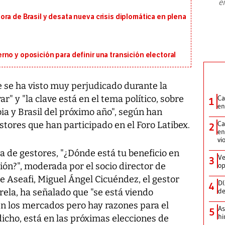
e
plan para modernizar la institución
ra de Brasil y desata nueva crisis diplomática en plena
no y oposición para definir una transición electoral
 se ha visto muy perjudicado durante la
ar" y "la clave está en el tema político, sobre
Ca
1
en
ia y Brasil del próximo año", según han
Ca
tores que han participado en el Foro Latibex.
2
en
vi
a de gestores, "¿Dónde está tu beneficio en
Ve
3
ón?", moderada por el socio director de
op
 Aseafi, Miguel Ángel Cicuéndez, el gestor
DI
4
de
ela, ha señalado que "se está viendo
 en los mercados pero hay razones para el
As
5
hi
dicho, está en las próximas elecciones de