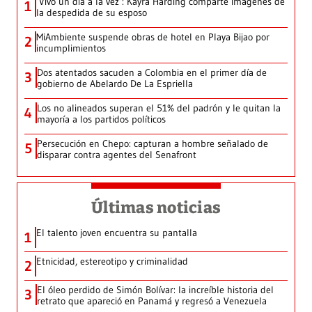
‘Vivo un día a la vez’: Kayra Harding comparte imágenes de
1
la despedida de su esposo
MiAmbiente suspende obras de hotel en Playa Bijao por
2
incumplimientos
Dos atentados sacuden a Colombia en el primer día de
3
gobierno de Abelardo De La Espriella
Los no alineados superan el 51% del padrón y le quitan la
4
mayoría a los partidos políticos
Persecución en Chepo: capturan a hombre señalado de
5
disparar contra agentes del Senafront
Últimas noticias
El talento joven encuentra su pantalla​
1
Etnicidad, estereotipo y criminalidad
2
El óleo perdido de Simón Bolívar: la increíble historia del
3
retrato que apareció en Panamá y regresó a Venezuela