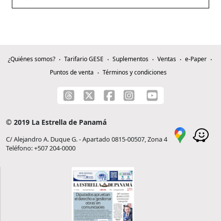
¿Quiénes somos?
Tarifario GESE
Suplementos
Ventas
e-Paper
Puntos de venta
Términos y condiciones
© 2019 La Estrella de Panamá
C/ Alejandro A. Duque G. - Apartado 0815-00507, Zona 4
Teléfono: +507 204-0000