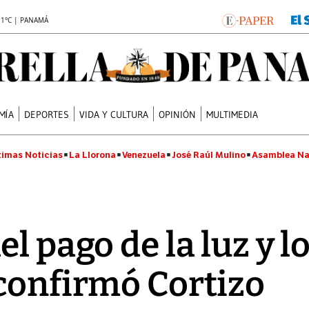
.1°C | PANAMÁ
MÍA
DEPORTES
VIDA Y CULTURA
OPINIÓN
MULTIMEDIA
timas Noticias
La Llorona
Venezuela
José Raúl Mulino
Asamblea Na
l pago de la luz y l
confirmó Cortizo