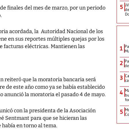
¡V
5
de finales del mes de marzo, por un periodo
de
D
.
toria acordada, la Autoridad Nacional de los
ne en sus reportes múltiples quejas por los
facturas eléctricas. Mantienen las
Pa
1
Mu
Pa
2
de
Ca
3
én reiteró que la moratoria bancaria será
ca
re de este año como ya se había establecido
M
4
io anunció la moratoria el pasado 4 de mayo.
bu
fo
Mo
icó con la presidenta de la Asociación
5
Co
é Sentmant para que se hicieran las
 había en torno al tema.