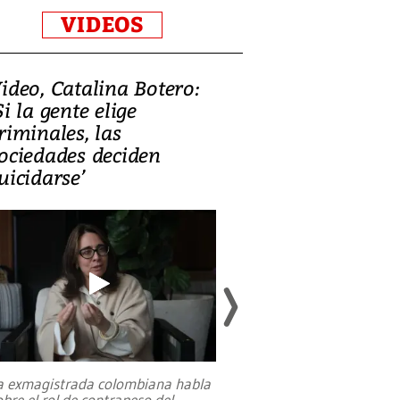
VIDEOS
ideo, Catalina Botero:
Video: Lula la
Si la gente elige
candidatura 
riminales, las
promesas de i
ociedades deciden
en defensa, ed
uicidarse’
tierras raras
a exmagistrada colombiana habla
Entre recuerdos y es
obre el rol de contrapeso del
referencias hacia sus