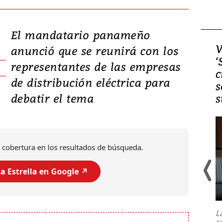
El mandatario panameño
Video, Japón: Terremoto
V
anunció que se reunirá con los
deja heridos y graves
‘
representantes de las empresas
daños en Kumamoto
c
de distribución eléctrica para
s
debatir el tema
s
 cobertura en los resultados de búsqueda.
a Estrella en Google ↗️
Un fuerte terremoto de magnitud
7,1 se registró este martes 28 de
julio en la prefectura de Kumamoto,
L
al sur de Japón, provocando una
s