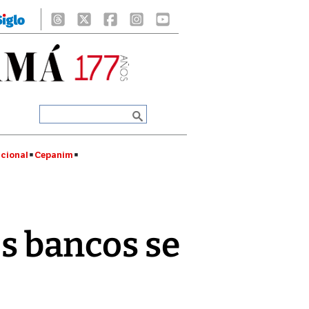
cional
Cepanim
os bancos se