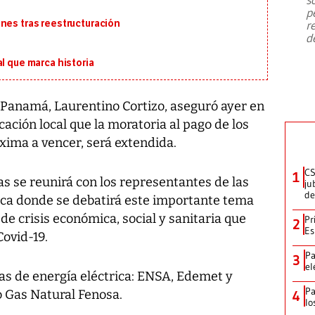
emergencia de gran
...
p
nes tras reestructuración
r
d
l que marca historia
e Panamá, Laurentino Cortizo, aseguró ayer en
ación local que la moratoria al pago de los
óxima a vencer, será extendida.
CS
1
s se reunirá con los representantes de las
ju
de
ica donde se debatirá este importante tema
de crisis económica, social y sanitaria que
Pr
2
Es
Covid-19.
Pa
3
el
as de energía eléctrica: ENSA, Edemet y
Pa
o Gas Natural Fenosa.
4
lo