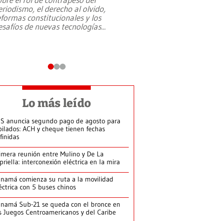
eriodismo, el derecho al olvido,
presidente de Brasil,
eformas constitucionales y los
da Silva, oficializó 
esafíos de nuevas tecnologías
...
candidatura
...
Lo más leído
S anuncia segundo pago de agosto para
bilados: ACH y cheque tienen fechas
finidas
imera reunión entre Mulino y De La
priella: interconexión eléctrica en la mira
namá comienza su ruta a la movilidad
éctrica con 5 buses chinos
namá Sub-21 se queda con el bronce en
s Juegos Centroamericanos y del Caribe