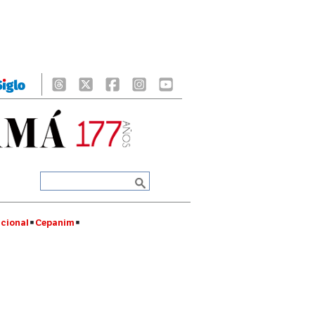
cional
Cepanim