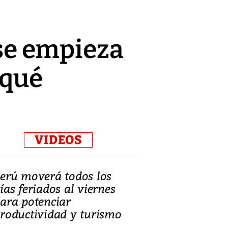
 se empieza
¿qué
VIDEOS
erú moverá todos los
Video, Catalin
ías feriados al viernes
‘Si la gente el
ara potenciar
criminales, la
roductividad y turismo
sociedades de
suicidarse’