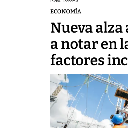
Inicio
>
Economía
ECONOMÍA
Nueva alza a
a notar en l
factores in