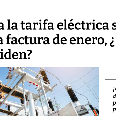
 la tarifa eléctrica
a factura de enero, 
ciden?
Video: Lula lanza su
P
candidatura con
d
promesas de inversión
p
en defensa, educación y
p
tierras raras