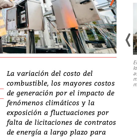
E
l
Entre recuerdos y escuetas
La variación del costo del
a
referencias hacia sus adversarios, el
m
presidente de Brasil, Luiz Inácio Lula
combustible, los mayores costos
m
da Silva, oficializó este domingo su
de generación por el impacto de
candidatura
...
fenómenos climáticos y la
exposición a fluctuaciones por
falta de licitaciones de contratos
de energía a largo plazo para