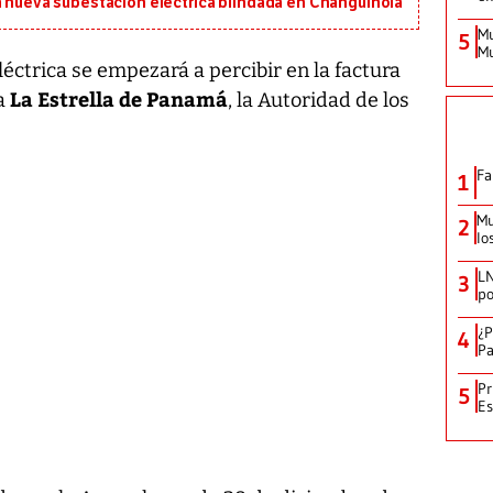
a nueva subestación eléctrica blindada en Changuinola
Mu
5
Mu
léctrica se empezará a percibir en la factura
La Estrella de Panamá
 a
, la Autoridad de los
Fa
1
Mu
2
lo
LN
3
po
¿P
4
Pa
Pr
5
Es