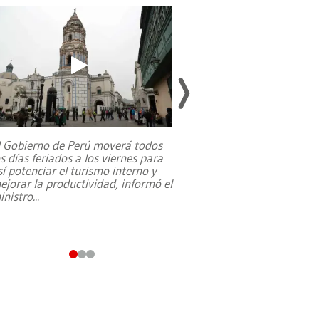
l Gobierno de Perú moverá todos
os días feriados a los viernes para
La exmagistrada co
sí potenciar el turismo interno y
sobre el rol de contr
ejorar la productividad, informó el
periodismo, el derech
inistro
...
reformas constitucio
desafíos de nuevas t