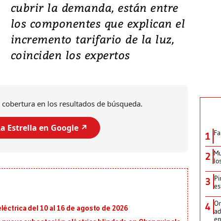
cubrir la demanda, están entre
los componentes que explican el
incremento tarifario de la luz,
coinciden los expertos
 cobertura en los resultados de búsqueda.
a Estrella en Google ↗️
Fa
1
Mu
2
lo
Pi
3
es
Or
4
léctrica del 10 al 16 de agosto de 2026
ad
en