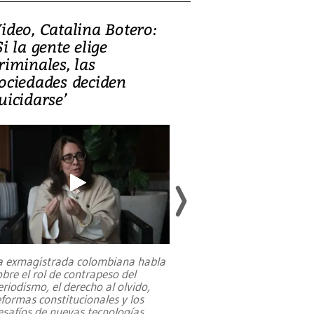
ideo, Catalina Botero:
Video: Lula la
Si la gente elige
candidatura 
riminales, las
promesas de i
ociedades deciden
en defensa, ed
uicidarse’
tierras raras
a exmagistrada colombiana habla
Entre recuerdos y es
obre el rol de contrapeso del
referencias hacia sus
eriodismo, el derecho al olvido,
presidente de Brasil,
eformas constitucionales y los
da Silva, oficializó 
esafíos de nuevas tecnologías
...
candidatura
...