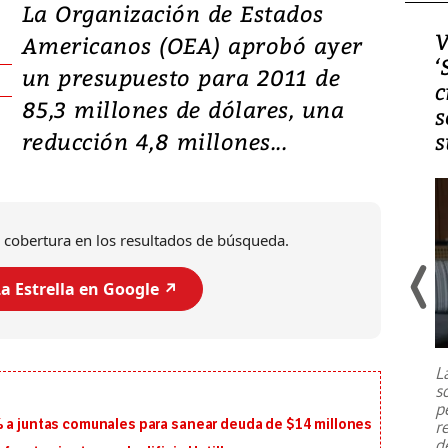
La Organización de Estados
Video, Japón: Terremoto
V
Americanos (OEA) aprobó ayer
deja heridos y graves
‘
un presupuesto para 2011 de
daños en Kumamoto
c
85,3 millones de dólares, una
s
reducción 4,8 millones...
s
 cobertura en los resultados de búsqueda.
a Estrella en Google ↗️
Un fuerte terremoto de magnitud
7,1 se registró este martes 28 de
julio en la prefectura de Kumamoto,
L
al sur de Japón, provocando una
s
emergencia de gran
...
p
% a juntas comunales para sanear deuda de $14 millones
r
d