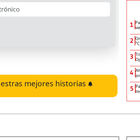
Pa
1
vi
On
2
°C
Tr
3
Op
Ah
4
ju
estras mejores historias
Pa
5
te