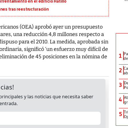
nfrentamiento en el edificio Hatillo
nes tras reestructuración
ricanos (OEA) aprobó ayer un presupuesto
lares, una reducción 4,8 millones respecto a
 dispuso para el 2010. La medida, aprobada sin
dinaria, significó ‘un esfuerzo muy difícil de
Pa
1
a eliminación de 45 posiciones en la nómina de
de
Ca
2
ab
De
3
Po
Ab
4
gr
Tr
5
Op