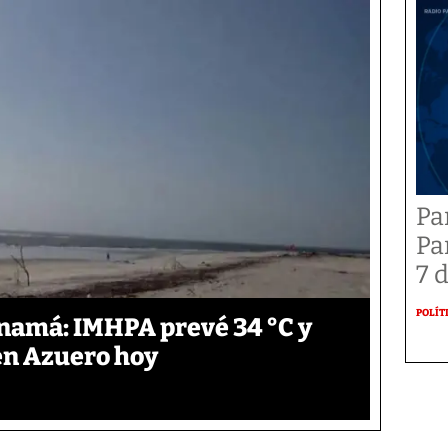
Pa
Pa
7 
POLÍT
anamá: IMHPA prevé 34 °C y
en Azuero hoy