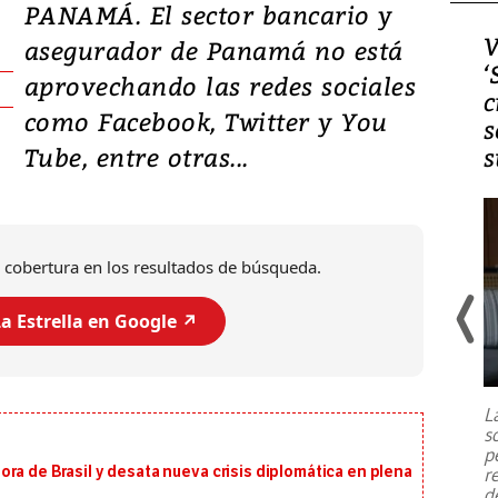
PANAMÁ. El sector bancario y
Video, Japón: Terremoto
V
asegurador de Panamá no está
deja heridos y graves
‘
aprovechando las redes sociales
daños en Kumamoto
c
como Facebook, Twitter y You
s
Tube, entre otras...
s
 cobertura en los resultados de búsqueda.
a Estrella en Google ↗️
Un fuerte terremoto de magnitud
7,1 se registró este martes 28 de
julio en la prefectura de Kumamoto,
L
al sur de Japón, provocando una
s
emergencia de gran
...
p
ra de Brasil y desata nueva crisis diplomática en plena
r
d