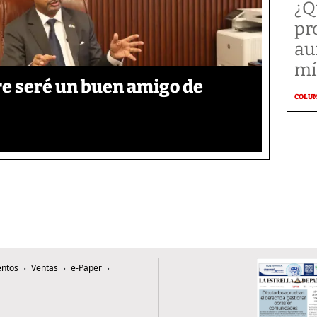
¿Q
pr
au
mí
re seré un buen amigo de
COLU
ntos
Ventas
e-Paper