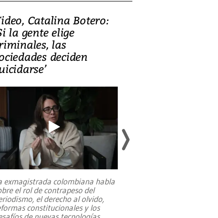
ideo, Catalina Botero:
Video: Lula la
Si la gente elige
candidatura 
riminales, las
promesas de i
ociedades deciden
en defensa, ed
uicidarse’
tierras raras
a exmagistrada colombiana habla
Entre recuerdos y es
obre el rol de contrapeso del
referencias hacia sus
eriodismo, el derecho al olvido,
presidente de Brasil,
eformas constitucionales y los
da Silva, oficializó 
esafíos de nuevas tecnologías
...
candidatura
...