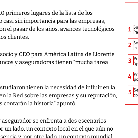
0 primeros lugares de la lista de los
 casi sin importancia para las empresas,
Su
n el pasar de los años, avances tecnológicos
1
P
os clientes.
Se
2
la
socio y CEO para América Latina de Llorente
Po
3
bancos y aseguradoras tienen “mucha tarea
‘g
Pr
4
po
studiaron tienen la necesidad de influir en la
Se
5
en la Red sobre las empresas y su reputación,
co
s contarán la historia” apuntó.
y asegurador se enfrenta a dos escenarios
or un lado, un contexto local en el que aún no
sencia y, por otro lado, un contexto mundial