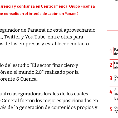
parencia y confianza en Centroamérica: Grupo Ficohsa
que consolidan el interés de Japón en Panamá
segurador de Panamá no está aprovechando
, Twitter y You Tube, entre otras para
s de las empresas y establecer contacto
Pa
1
de
Ca
2
o del estudio “El sector financiero y
ab
n en el mundo 2.0” realizado por la
De
3
lorente & Cuenca.
Po
Au
4
cuatro aseguradoras locales de los cuales
al
Es
General fueron los mejores posicionados en
avés de la generación de contenidos propios y
On
5
°C