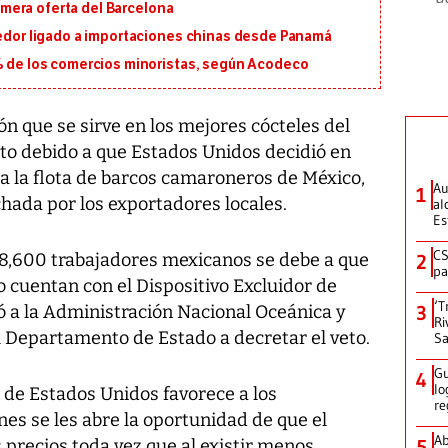
primera oferta del Barcelona
eedor ligado a importaciones chinas desde Panamá
5% de los comercios minoristas, según Acodeco
que se sirve en los mejores cócteles del
o debido a que Estados Unidos decidió en
s a la flota de barcos camaroneros de México,
Au
1
hada por los exportadores locales.
al
Es
CS
a 8,600 trabajadores mexicanos se debe a que
2
pa
 cuentan con el Dispositivo Excluidor de
‘T
ó a la Administración Nacional Oceánica y
3
Ri
Departamento de Estado a decretar el veto.
Sa
Gu
4
lo
n de Estados Unidos favorece a los
re
s se les abre la oportunidad de que el
Ab
precios toda vez que al existir menos
5