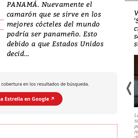
PANAMÁ. Nuevamente el
Video, Japón: Terremoto
V
camarón que se sirve en los
deja heridos y graves
‘
mejores cócteles del mundo
daños en Kumamoto
c
podría ser panameño. Esto
s
debido a que Estados Unidos
s
decid...
 cobertura en los resultados de búsqueda.
a Estrella en Google ↗️
Un fuerte terremoto de magnitud
7,1 se registró este martes 28 de
julio en la prefectura de Kumamoto,
L
al sur de Japón, provocando una
s
emergencia de gran
...
p
r
d