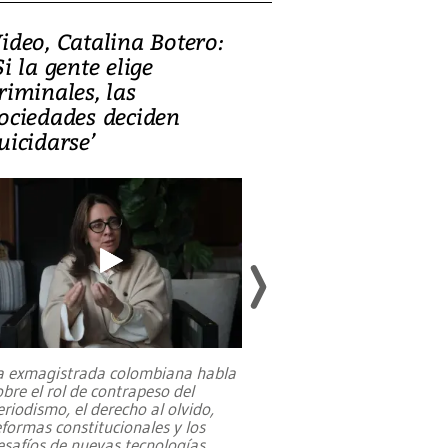
ideo, Catalina Botero:
Video: Lula la
Si la gente elige
candidatura 
riminales, las
promesas de i
ociedades deciden
en defensa, ed
uicidarse’
tierras raras
a exmagistrada colombiana habla
Entre recuerdos y es
obre el rol de contrapeso del
referencias hacia sus
eriodismo, el derecho al olvido,
presidente de Brasil,
eformas constitucionales y los
da Silva, oficializó 
esafíos de nuevas tecnologías
...
candidatura
...