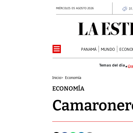
MIÉRCOLES 05 AGOSTO 2026
31
PANAMÁ
MUNDO
ECONO
Úl
Inicio
>
Economía
ECONOMÍA
Camaronero