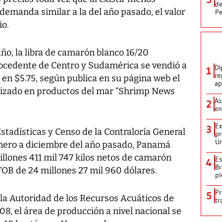
de
emanda similar a la del año pasado, el valor
Pe
io.
año, la libra de camarón blanco 16/20
cedente de Centro y Sudamérica se vendió a
Di
1
re
 en $5.75, según publica en su página web el
ap
izado en productos del mar “Shrimp News
As
2
en
Ex
3
Estadísticas y Censo de la Contraloría General
pr
Un
enero a diciembre del año pasado, Panamá
llones 411 mil 747 kilos netos de camarón
Es
4
Br
FOB de 24 millones 27 mil 960 dólares.
pl
Pr
5
 la Autoridad de los Recursos Acuáticos de
tr
8, el área de producción a nivel nacional se