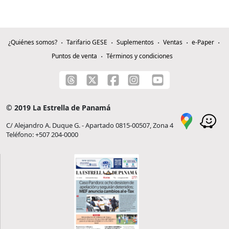
¿Quiénes somos?
Tarifario GESE
Suplementos
Ventas
e-Paper
Puntos de venta
Términos y condiciones
© 2019 La Estrella de Panamá
C/ Alejandro A. Duque G. - Apartado 0815-00507, Zona 4
Teléfono: +507 204-0000