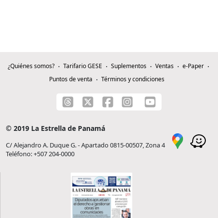
¿Quiénes somos?
Tarifario GESE
Suplementos
Ventas
e-Paper
Puntos de venta
Términos y condiciones
© 2019 La Estrella de Panamá
C/ Alejandro A. Duque G. - Apartado 0815-00507, Zona 4
Teléfono: +507 204-0000