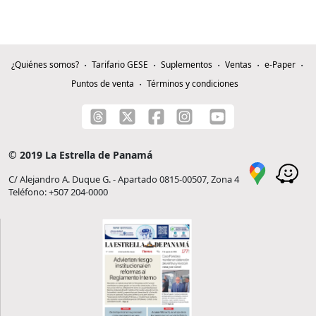
¿Quiénes somos?
Tarifario GESE
Suplementos
Ventas
e-Paper
Puntos de venta
Términos y condiciones
© 2019 La Estrella de Panamá
C/ Alejandro A. Duque G. - Apartado 0815-00507, Zona 4
Teléfono: +507 204-0000