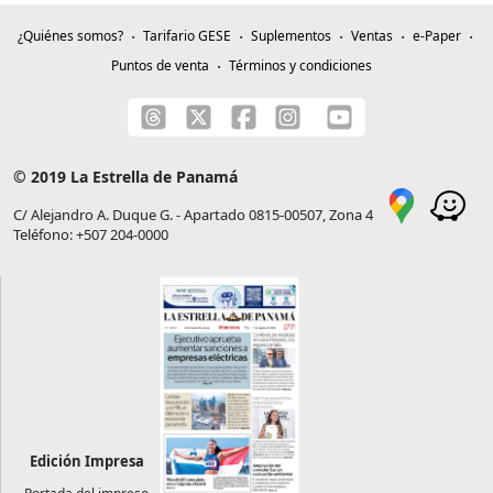
¿Quiénes somos?
Tarifario GESE
Suplementos
Ventas
e-Paper
Puntos de venta
Términos y condiciones
© 2019 La Estrella de Panamá
C/ Alejandro A. Duque G. - Apartado 0815-00507, Zona 4
Teléfono: +507 204-0000
Edición Impresa