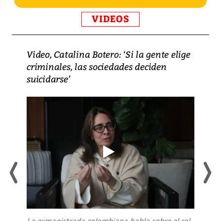
VIDEOS
Video, Catalina Botero: ‘Si la gente elige
criminales, las sociedades deciden
suicidarse’
La exmagistrada colombiana habla sobre el rol