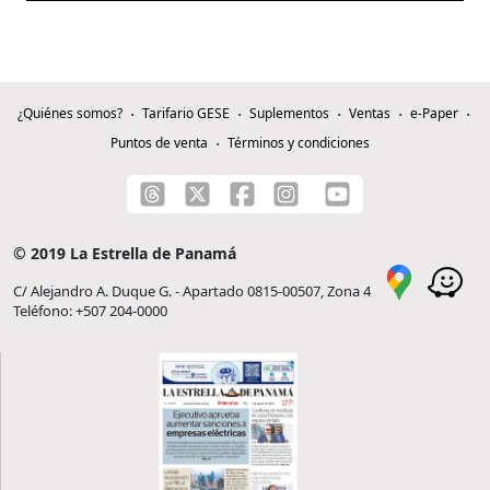
¿Quiénes somos?
Tarifario GESE
Suplementos
Ventas
e-Paper
Puntos de venta
Términos y condiciones
© 2019 La Estrella de Panamá
C/ Alejandro A. Duque G. - Apartado 0815-00507, Zona 4
Teléfono: +507 204-0000