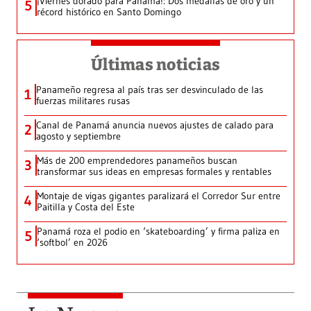
¡Viernes dorado para Panamá!: Dos medallas de oro y un
5
récord histórico en Santo Domingo
Últimas noticias
Panameño regresa al país tras ser desvinculado de las
1
fuerzas militares rusas
Canal de Panamá anuncia nuevos ajustes de calado para
2
agosto y septiembre
Más de 200 emprendedores panameños buscan
3
transformar sus ideas en empresas formales y rentables
Montaje de vigas gigantes paralizará el Corredor Sur entre
4
Paitilla y Costa del Este
Panamá roza el podio en ‘skateboarding’ y firma paliza en
5
‘softbol’ en 2026