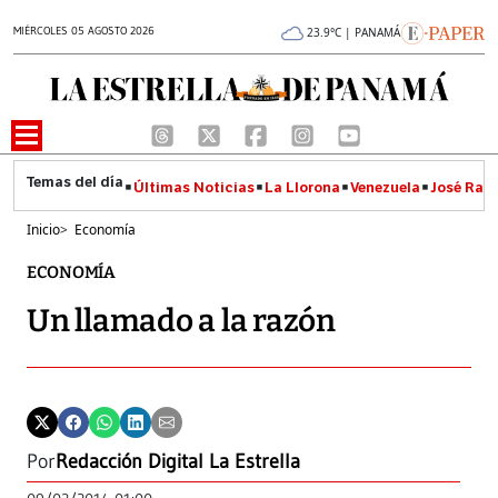
MIÉRCOLES 05 AGOSTO 2026
23.9°C | PANAMÁ
Últimas Noticias
La Llorona
Venezuela
José Raúl
Inicio
>
Economía
ECONOMÍA
Un llamado a la razón
Por
Redacción Digital La Estrella