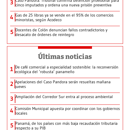
Caso Pandora: Tribunal confirma detención provisional para
3
cinco imputados y ordena una nueva prisión preventiva
Gas de 25 libras ya se vende en el 95% de los comercios
4
minoristas, según Acodeco
Docentes de Colón denuncian fallos contradictorios y
5
desacato de órdenes de reintegro
Últimas noticias
De café comercial a especialidad sostenible: la reconversión
1
ecológica del ‘robusta’ panameño
Apelaciones del Caso Pandora serán resueltas mañana
2
jueves
Ampliación del Corredor Sur entra al proceso ambiental
3
Comisión Municipal apuesta por coordinar con los gobiernos
4
locales
Panamá, de los países con más baja recaudación tributaria
5
respecto a su PIB