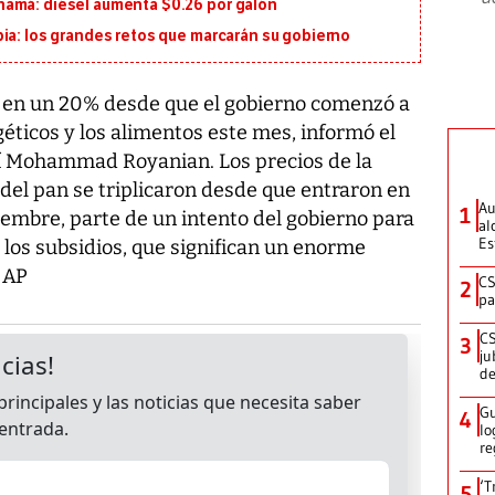
namá: diésel aumenta $0.26 por galón
ia: los grandes retos que marcarán su gobierno
o en un 20% desde que el gobierno comenzó a
géticos y los alimentos este mes, informó el
ní Mohammad Royanian. Los precios de la
 del pan se triplicaron desde que entraron en
Au
1
ciembre, parte de un intento del gobierno para
al
Es
 los subsidios, que significan un enorme
. AP
CS
2
pa
CS
3
ju
de
Gu
4
lo
re
‘T
5