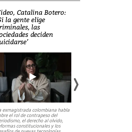
ideo, Catalina Botero:
Video: Lula la
Si la gente elige
candidatura 
riminales, las
promesas de i
ociedades deciden
en defensa, ed
uicidarse’
tierras raras
a exmagistrada colombiana habla
Entre recuerdos y es
obre el rol de contrapeso del
referencias hacia sus
eriodismo, el derecho al olvido,
presidente de Brasil,
eformas constitucionales y los
da Silva, oficializó 
esafíos de nuevas tecnologías
...
candidatura
...