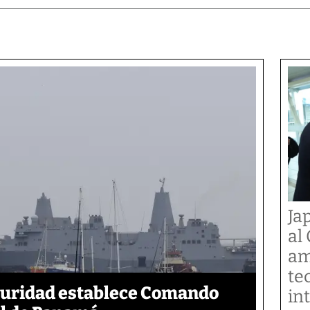
Ja
al
am
te
eguridad establece Comando
in