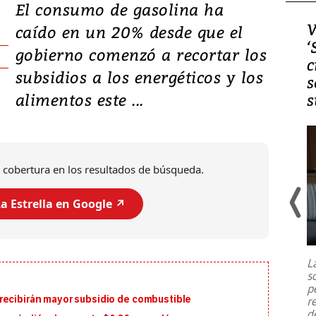
El consumo de gasolina ha
Video, Japón: Terremoto
V
caído en un 20% desde que el
deja heridos y graves
‘
gobierno comenzó a recortar los
daños en Kumamoto
c
subsidios a los energéticos y los
s
alimentos este ...
s
 cobertura en los resultados de búsqueda.
a Estrella en Google ↗️
Un fuerte terremoto de magnitud
7,1 se registró este martes 28 de
julio en la prefectura de Kumamoto,
L
al sur de Japón, provocando una
s
emergencia de gran
...
p
recibirán mayor subsidio de combustible
r
d