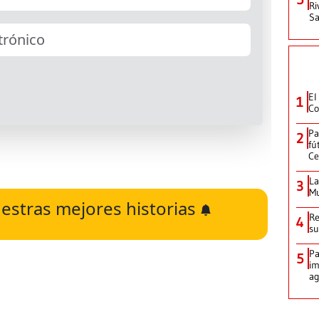
Ri
Sa
El
1
Co
Pa
2
fú
Ce
La
3
Mu
estras mejores historias
Re
4
su
Pa
5
im
ag