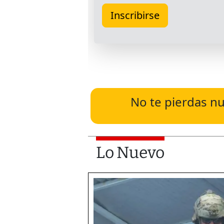
No te pierdas nu
Lo Nuevo