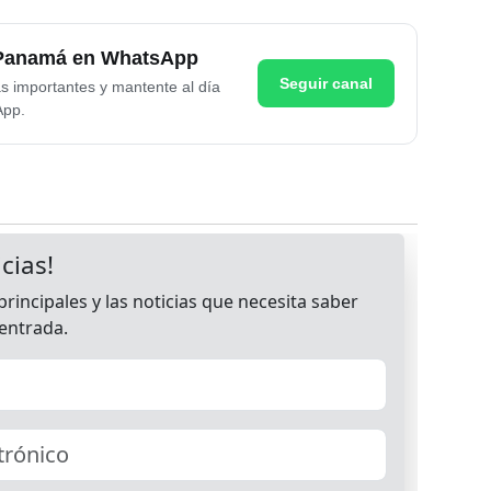
e Panamá en WhatsApp
Seguir canal
as importantes y mantente al día
App.