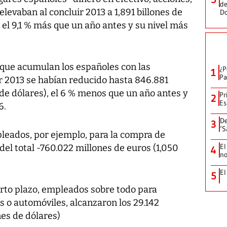
de
elevaban al concluir 2013 a 1,891 billones de
D
, el 9,1 % más que un año antes y su nivel más
 que acumulan los españoles con las
¿P
1
Pa
zar 2013 se habían reducido hasta 846.881
s de dólares), el 6 % menos que un año antes y
Pr
2
Es
6.
De
3
‘S
leados, por ejemplo, para la compra de
El
del total -760.022 millones de euros (1,050
4
no
El
5
orto plazo, empleados sobre todo para
s o automóviles, alcanzaron los 29.142
es de dólares)