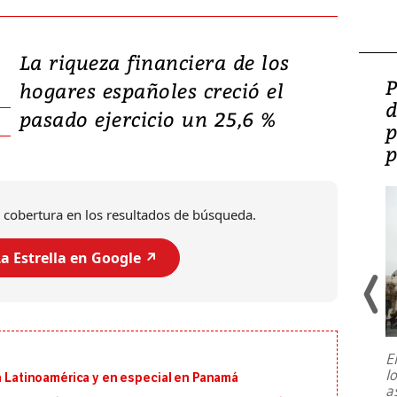
La riqueza financiera de los
Video: Lula lanza su
P
hogares españoles creció el
candidatura con
d
pasado ejercicio un 25,6 %
promesas de inversión
p
en defensa, educación y
p
tierras raras
 cobertura en los resultados de búsqueda.
a Estrella en Google ↗️
E
l
en Latinoamérica y en especial en Panamá
Entre recuerdos y escuetas
a
referencias hacia sus adversarios, el