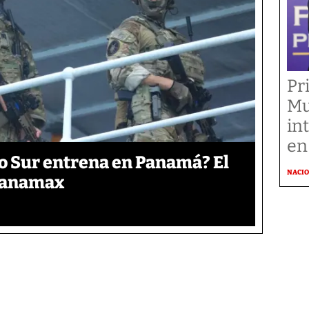
Pr
Mu
in
en
o Sur entrena en Panamá? El
NACI
 Panamax