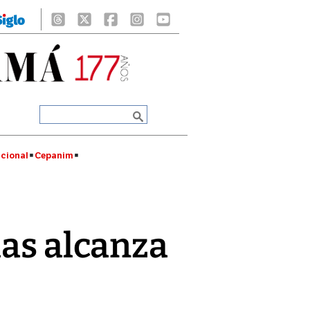
cional
Cepanim
las alcanza