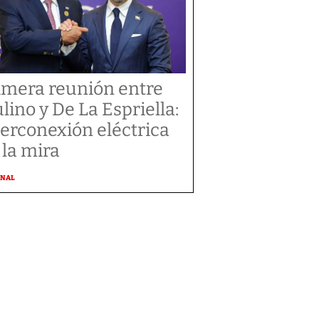
imera reunión entre
lino y De La Espriella:
terconexión eléctrica
 la mira
ONAL