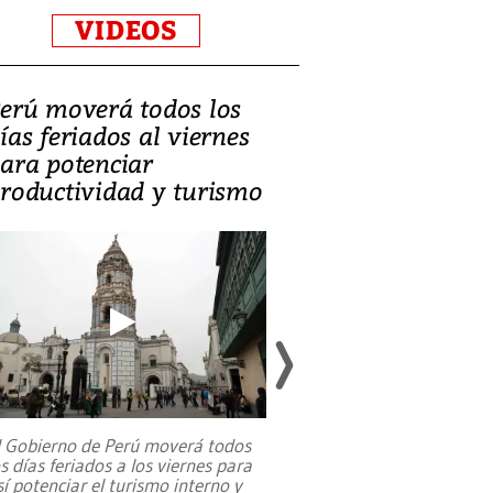
VIDEOS
erú moverá todos los
Video, Catalin
ías feriados al viernes
‘Si la gente el
ara potenciar
criminales, la
roductividad y turismo
sociedades de
suicidarse’
l Gobierno de Perú moverá todos
os días feriados a los viernes para
La exmagistrada co
sí potenciar el turismo interno y
sobre el rol de contr