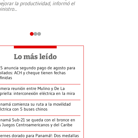
ejorar la productividad, informó el
periodismo, el derech
inistro
...
reformas constitucio
desafíos de nuevas t
Lo más leído
S anuncia segundo pago de agosto para
bilados: ACH y cheque tienen fechas
finidas
imera reunión entre Mulino y De La
priella: interconexión eléctrica en la mira
namá comienza su ruta a la movilidad
éctrica con 5 buses chinos
namá Sub-21 se queda con el bronce en
s Juegos Centroamericanos y del Caribe
iernes dorado para Panamá!: Dos medallas