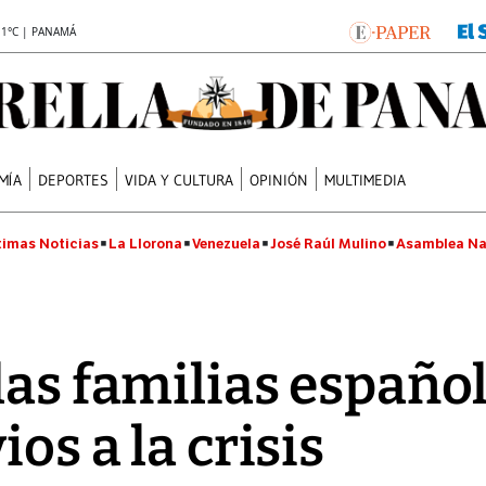
.1°C | PANAMÁ
MÍA
DEPORTES
VIDA Y CULTURA
OPINIÓN
MULTIMEDIA
timas Noticias
La Llorona
Venezuela
José Raúl Mulino
Asamblea Na
las familias españo
ios a la crisis