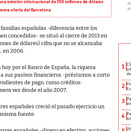
 una emisión internacional de 300 millones de dólares
m
presidente de Brasil, Luiz Inácio Lula
m
da Silva, oficializó este domingo su
primera oferta del Barcelona
candidatura
...
 familias españolas -diferencia entre los
en concedidos- se situó al cierre de 2013 en
llones de dólares) cifra que no se alcanzaba
s, en 2006.
CS
1
hoy por el Banco de España, la riqueza
ju
de
a a sus pasivos financieros -préstamos a corto
pendientes de pago, como créditos
Pr
2
Es
mera vez desde el año 2007.
Pa
3
el
ares españoles creció el pasado ejercicio un
a misma fuente.
Pa
4
lo
¡V
gares españoles -dinero en efectivo, acciones,
5