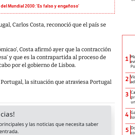
l del Mundial 2030: ‘Es falso y engañoso’
gal, Carlos Costa, reconoció que el país se
ómicao’, Costa afirmó ayer que la contracción
a’ y que es la contrapartida al proceso de
Ma
1
ev
cabo por el gobierno de Lisboa.
Po
Ví
2
Portugal, la situación que atraviesa Portugal
ad
Ca
3
pr
un
Ga
4
lo
Do
5
co