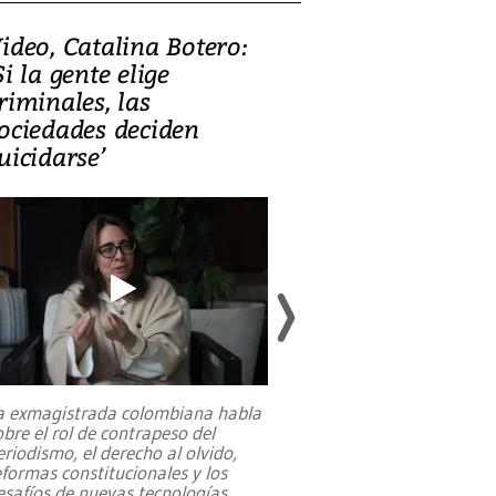
ideo, Catalina Botero:
Video: Lula la
Si la gente elige
candidatura 
riminales, las
promesas de i
ociedades deciden
en defensa, ed
uicidarse’
tierras raras
a exmagistrada colombiana habla
Entre recuerdos y es
obre el rol de contrapeso del
referencias hacia sus
eriodismo, el derecho al olvido,
presidente de Brasil,
eformas constitucionales y los
da Silva, oficializó 
esafíos de nuevas tecnologías
...
candidatura
...