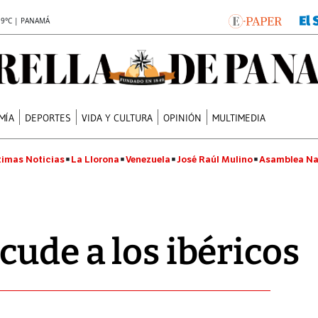
.9°C | PANAMÁ
MÍA
DEPORTES
VIDA Y CULTURA
OPINIÓN
MULTIMEDIA
timas Noticias
La Llorona
Venezuela
José Raúl Mulino
Asamblea Na
cude a los ibéricos