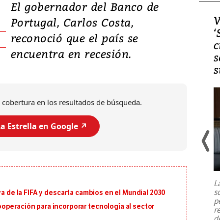
El gobernador del Banco de
Video, Japón: Terremoto
V
Portugal, Carlos Costa,
deja heridos y graves
‘
reconoció que el país se
daños en Kumamoto
c
encuentra en recesión.
s
s
 cobertura en los resultados de búsqueda.
a Estrella en Google ↗️
Un fuerte terremoto de magnitud
7,1 se registró este martes 28 de
julio en la prefectura de Kumamoto,
L
al sur de Japón, provocando una
s
va de la FIFA y descarta cambios en el Mundial 2030
emergencia de gran
...
p
operación para incorporar tecnología al sector
r
d