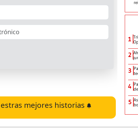
re
Tr
1
Op
Ah
2
ju
Pa
3
te
Pa
4
de
As
5
estras mejores historias
bo