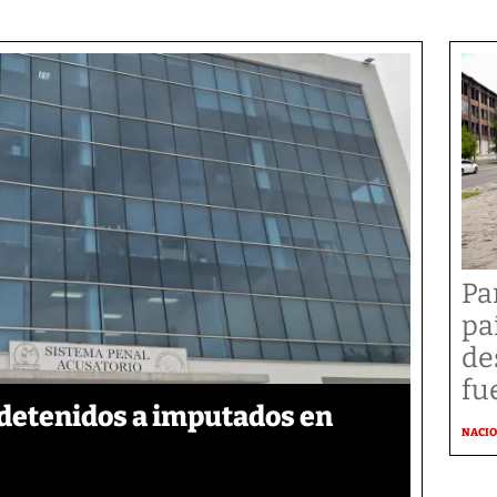
Pa
pa
de
fu
detenidos a imputados en
NACI