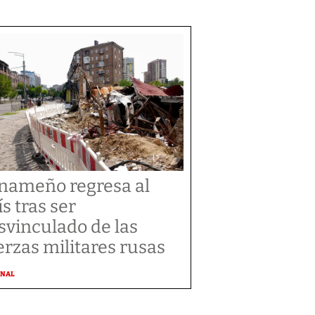
nameño regresa al
ís tras ser
svinculado de las
erzas militares rusas
ONAL