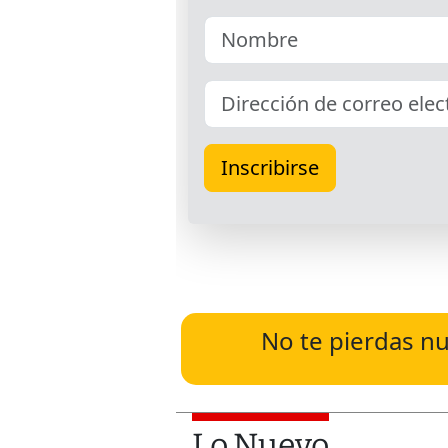
No te pierdas nu
Lo Nuevo