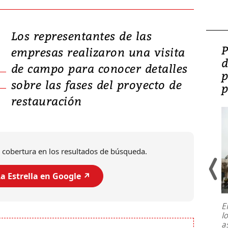
Los representantes de las
Video: Lula lanza su
P
empresas realizaron una visita
candidatura con
d
de campo para conocer detalles
promesas de inversión
p
sobre las fases del proyecto de
en defensa, educación y
p
restauración
tierras raras
 cobertura en los resultados de búsqueda.
a Estrella en Google ↗️
E
l
Entre recuerdos y escuetas
a
referencias hacia sus adversarios, el