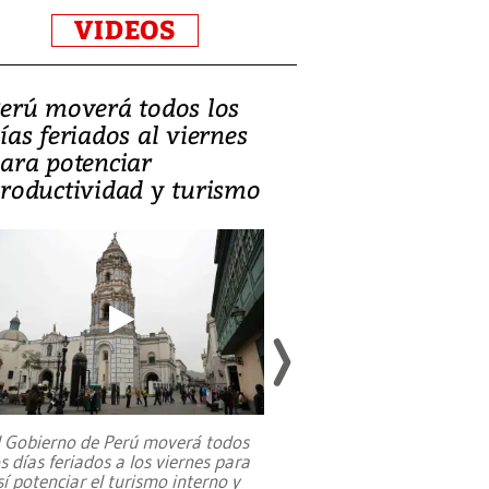
VIDEOS
erú moverá todos los
Video, Catalin
ías feriados al viernes
‘Si la gente el
ara potenciar
criminales, la
roductividad y turismo
sociedades de
suicidarse’
l Gobierno de Perú moverá todos
os días feriados a los viernes para
La exmagistrada co
sí potenciar el turismo interno y
sobre el rol de contr