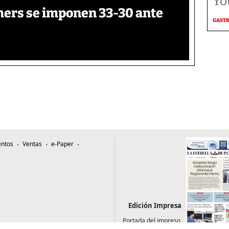
Yo
thers se imponen 33-30 ante
GAST
ntos
Ventas
e-Paper
Edición Impresa
Portada del impreso
del 7 de agosto de