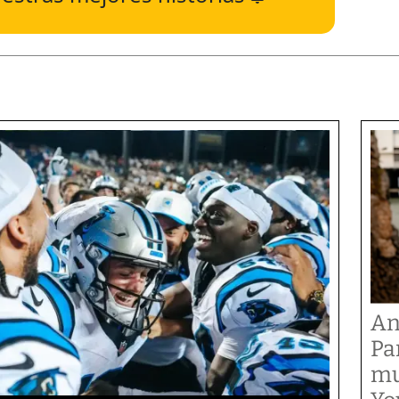
An
Pa
mu