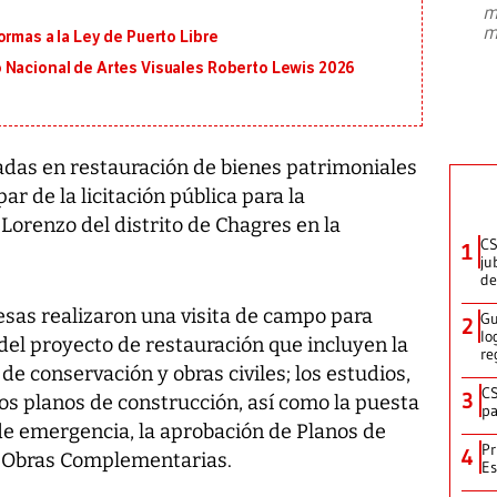
m
presidente de Brasil, Luiz Inácio Lula
m
ormas a la Ley de Puerto Libre
da Silva, oficializó este domingo su
candidatura
...
 Nacional de Artes Visuales Roberto Lewis 2026
das en restauración de bienes patrimoniales
ar de la licitación pública para la
 Lorenzo del distrito de Chagres en la
CS
1
ju
de
sas realizaron una visita de campo para
Gu
2
lo
 del proyecto de restauración que incluyen la
re
e conservación y obras civiles; los estudios,
CS
3
los planos de construcción, así como la puesta
pa
e emergencia, la aprobación de Planos de
Pr
4
e Obras Complementarias.
Es