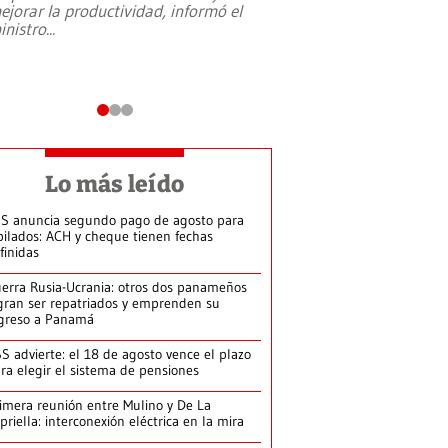
ejorar la productividad, informó el
periodismo, el derech
inistro
...
reformas constitucio
desafíos de nuevas t
Lo más leído
S anuncia segundo pago de agosto para
bilados: ACH y cheque tienen fechas
finidas
erra Rusia-Ucrania: otros dos panameños
gran ser repatriados y emprenden su
greso a Panamá
S advierte: el 18 de agosto vence el plazo
ra elegir el sistema de pensiones
imera reunión entre Mulino y De La
priella: interconexión eléctrica en la mira