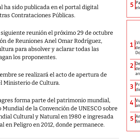
Pa
5
l ha sido publicada en el portal digital
el
ras Contrataciones Públicas.
 siguiente reunión el próximo 29 de octubre
Salón de Reuniones Anel Omar Rodríguez,
¡V
1
de
ultura para absolver y aclarar todas las
D
agan los proponentes.
De
2
de
ar
embre se realizará el acto de apertura de
l Ministerio de Cultura.
Pr
3
di
hagres forma parte del patrimonio mundial,
Vu
4
an
onio Mundial de la Convención de UNESCO sobre
dial Cultural y Natural en 1980 e ingresada
An
5
fi
ial en Peligro en 2012, donde permanece.