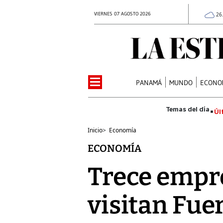
VIERNES 07 AGOSTO 2026
26
PANAMÁ
MUNDO
ECONO
Úl
Inicio
>
Economía
ECONOMÍA
Trece empre
visitan Fue