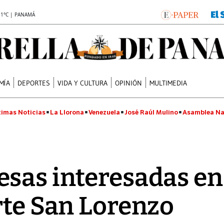
.1°C | PANAMÁ
MÍA
DEPORTES
VIDA Y CULTURA
OPINIÓN
MULTIMEDIA
timas Noticias
La Llorona
Venezuela
José Raúl Mulino
Asamblea Na
sas interesadas en 
rte San Lorenzo