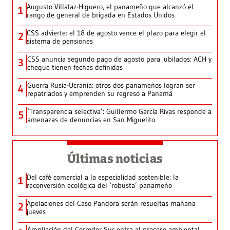
Augusto Villalaz-Higuero, el panameño que alcanzó el
1
rango de general de brigada en Estados Unidos
CSS advierte: el 18 de agosto vence el plazo para elegir el
2
sistema de pensiones
CSS anuncia segundo pago de agosto para jubilados: ACH y
3
cheque tienen fechas definidas
Guerra Rusia-Ucrania: otros dos panameños logran ser
4
repatriados y emprenden su regreso a Panamá
‘Transparencia selectiva’: Guillermo García Rivas responde a
5
amenazas de denuncias en San Miguelito
Últimas noticias
Del café comercial a la especialidad sostenible: la
1
reconversión ecológica del ‘robusta’ panameño
Apelaciones del Caso Pandora serán resueltas mañana
2
jueves
Ampliación del Corredor Sur entra al proceso ambiental