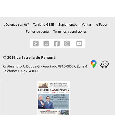
¿Quiénes somos?
Tarifario GESE
Suplementos
Ventas
e-Paper
Puntos de venta
Términos y condiciones
© 2019 La Estrella de Panamá
C/ Alejandro A. Duque G. - Apartado 0815-00507, Zona 4
Teléfono: +507 204-0000