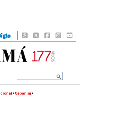
cional
Cepanim