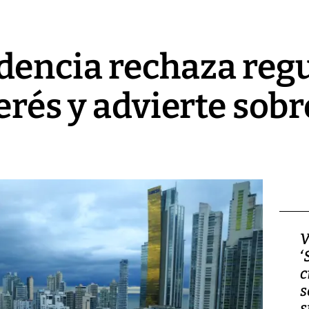
dencia rechaza regu
erés y advierte sob
Video, Japón: Terremoto
V
deja heridos y graves
‘
daños en Kumamoto
c
s
s