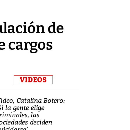
lación de
re cargos
VIDEOS
ideo, Catalina Botero:
Video: Lula la
Si la gente elige
candidatura 
riminales, las
promesas de i
ociedades deciden
en defensa, ed
uicidarse’
tierras raras