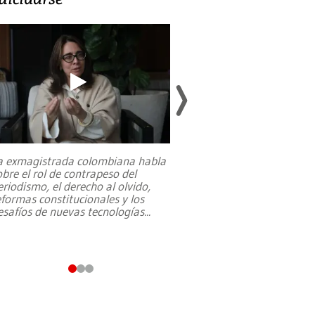
a exmagistrada colombiana habla
Entre recuerdos y es
obre el rol de contrapeso del
referencias hacia sus
eriodismo, el derecho al olvido,
presidente de Brasil,
eformas constitucionales y los
da Silva, oficializó 
esafíos de nuevas tecnologías
...
candidatura
...