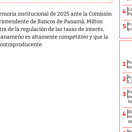
Co
4
emoria institucional de 2025 ante la Comisión
Pa
erintendente de Bancos de Panamá, Milton
Pr
5
a de la regulación de las tasas de interés,
pr
anameño es altamente competitivo y que la
 contraproducente.
As
1
qu
Ac
2
1,
Pe
3
de
fa
Di
4
re
ap
As