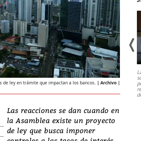
Un fuerte terremoto de magnitud
7,1 se registró este martes 28 de
julio en la prefectura de Kumamoto,
L
al sur de Japón, provocando una
s
emergencia de gran
...
s de ley en trámite que impactan a los bancos.
Archivo |
p
r
d
Las reacciones se dan cuando en
la Asamblea existe un proyecto
de ley que busca imponer
controles a las tasas de interés,