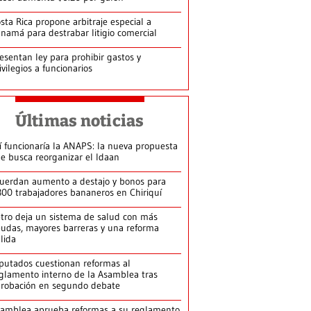
sta Rica propone arbitraje especial a
namá para destrabar litigio comercial
esentan ley para prohibir gastos y
ivilegios a funcionarios
Últimas noticias
í funcionaría la ANAPS: la nueva propuesta
e busca reorganizar el Idaan
uerdan aumento a destajo y bonos para
300 trabajadores bananeros en Chiriquí
tro deja un sistema de salud con más
udas, mayores barreras y una reforma
llida
putados cuestionan reformas al
glamento interno de la Asamblea tras
robación en segundo debate
amblea aprueba reformas a su reglamento