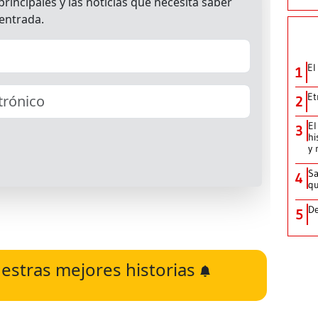
El
1
Et
2
El
3
hi
y 
Sa
4
qu
De
5
estras mejores historias