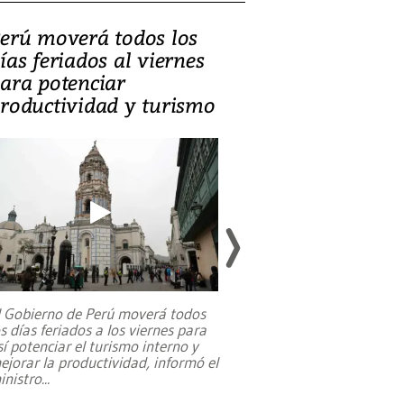
erú moverá todos los
Video, Catalin
ías feriados al viernes
‘Si la gente el
ara potenciar
criminales, la
roductividad y turismo
sociedades de
suicidarse’
l Gobierno de Perú moverá todos
os días feriados a los viernes para
La exmagistrada co
sí potenciar el turismo interno y
sobre el rol de contr
ejorar la productividad, informó el
periodismo, el derech
inistro
...
reformas constitucio
desafíos de nuevas t