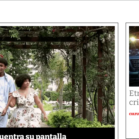
Et
cr
CULT
uentra su pantalla​