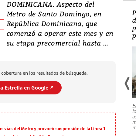
DOMINICANA. Aspecto del
Video: Lula lanza su
P
Metro de Santo Domingo, en
candidatura con
d
República Dominicana, que
promesas de inversión
p
comenzó a operar este mes y en
en defensa, educación y
p
su etapa precomercial hasta ...
tierras raras
 cobertura en los resultados de búsqueda.
a Estrella en Google ↗️
E
l
Entre recuerdos y escuetas
a
referencias hacia sus adversarios, el
m
presidente de Brasil, Luiz Inácio Lula
m
s vías del Metro y provocó suspensión de la Línea 1
da Silva, oficializó este domingo su
candidatura
...