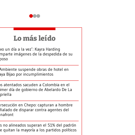
Lo más leído
ivo un día a la vez’: Kayra Harding
mparte imágenes de la despedida de su
poso
Ambiente suspende obras de hotel en
aya Bijao por incumplimientos
s atentados sacuden a Colombia en el
imer día de gobierno de Abelardo De La
priella
rsecución en Chepo: capturan a hombre
ñalado de disparar contra agentes del
nafront
s no alineados superan el 51% del padrón
le quitan la mayoría a los partidos políticos