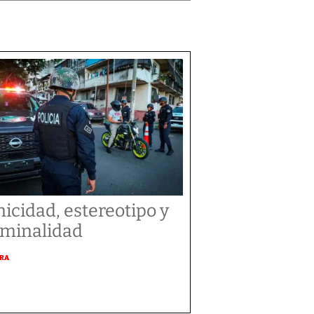
nicidad, estereotipo y
iminalidad
URA