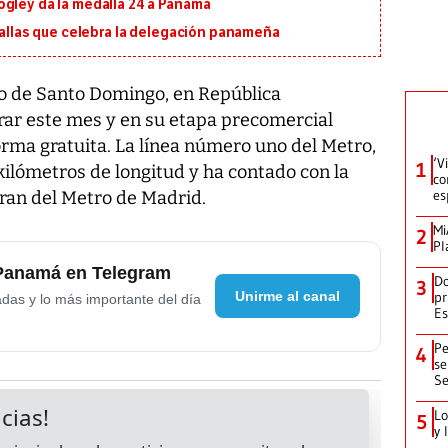
ogley da la medalla 24 a Panamá
edallas que celebra la delegación panameña
 de Santo Domingo, en República
ar este mes y en su etapa precomercial
orma gratuita. La línea número uno del Metro,
‘V
1
kilómetros de longitud y ha contado con la
co
es
oran del Metro de Madrid.
Mi
2
Pl
 Panamá en Telegram
Do
3
Unirme al canal
pr
adas y lo más importante del día
Es
Pe
4
se
Se
Lo
5
y 