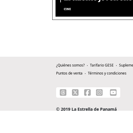
CINE
¿Quiénes somos?
Tarifario GESE
Supleme
Puntos de venta
Términos y condiciones
© 2019 La Estrella de Panamá
C/ Alejandro A. Duque G. - Apartado 0815-0
Teléfono: +507 204-0000