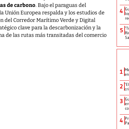
tas de carbono
. Bajo el paraguas del
Gu
4
 la Unión Europea respalda y los estudios de
lo
re
n del Corredor Marítimo Verde y Digital
tégico clave para la descarbonización y la
‘T
5
Ri
na de las rutas más transitadas del comercio
Sa
Mi
1
en
‘E
2
cr
Gu
3
er
c
Pr
4
Pa