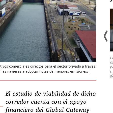
Un fuerte terremoto de magnitud
7,1 se registró este martes 28 de
julio en la prefectura de Kumamoto,
L
al sur de Japón, provocando una
s
emergencia de gran
...
tivos comerciales directos para el sector privado a través
p
r
 las navieras a adoptar flotas de menores emisiones.
d
El estudio de viabilidad de dicho
corredor cuenta con el apoyo
financiero del Global Gateway