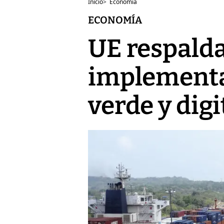
Inicio
>
Economía
ECONOMÍA
UE respalda
implementa
verde y dig