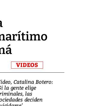
a
marítimo
amá
VIDEOS
ideo, Catalina Botero:
Video: Lula la
Si la gente elige
candidatura 
riminales, las
promesas de i
ociedades deciden
en defensa, ed
uicidarse’
tierras raras