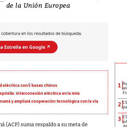
de la Unión Europea
 cobertura en los resultados de búsqueda.
a Estrella en Google ↗️
Au
1
d eléctrica con 5 buses chinos
al
Es
priella: interconexión eléctrica en la mira
anamá y ampliará cooperación tecnológica con la vía
CS
2
pa
CS
3
ju
má (ACP) suma respaldo a su meta de
de