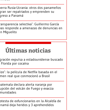
erra Rusia-Ucrania: otros dos panameños
gran ser repatriados y emprenden su
greso a Panamá
ransparencia selectiva’: Guillermo García
vas responde a amenazas de denuncias en
n Miguelito
Últimas noticias
gración expulsa a estadounidense buscado
 Florida por cocaína
lize’: la película de Netflix basada en el
imen real que conmocionó a Brasil
atemala declara alerta naranja por
upción del volcán de Fuego y evacúa
omunidades
otesta de exfuncionarios en la Alcaldía de
namá deja heridos y 3 aprehendidos