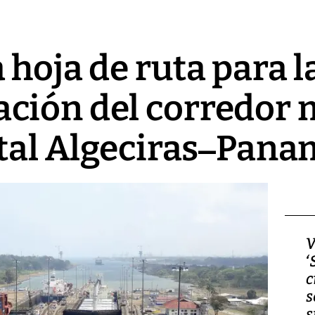
 hoja de ruta para l
ción del corredor 
ital Algeciras–Pan
Video, Japón: Terremoto
V
deja heridos y graves
‘
daños en Kumamoto
c
s
s