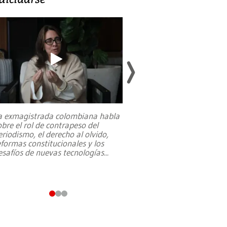
a exmagistrada colombiana habla
Entre recuerdos y es
obre el rol de contrapeso del
referencias hacia sus
eriodismo, el derecho al olvido,
presidente de Brasil,
eformas constitucionales y los
da Silva, oficializó 
esafíos de nuevas tecnologías
...
candidatura
...