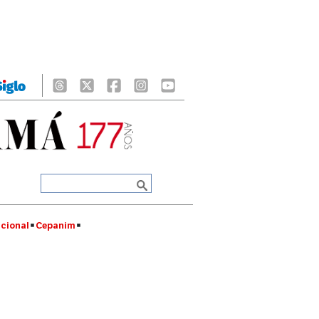
cional
Cepanim