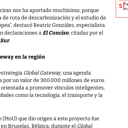
Pa
5
ma
geciras nos ha aportado muchísimo, porque
 de ruta de descarbonización y el estudio de
opea”, destacó Beatriz González, especialista
El Conciso
en declaraciones a
, citadas por el
Sur
.
teway en la región
estrategia
Global Gateway
, una agenda
 por un valor de 300.000 millones de euros
 orientada a promover vínculos inteligentes,
bales como la tecnología, el transporte y la
(MoU) que dio origen a este proyecto fue
en Bruselas, Bélgica, durante el
Global