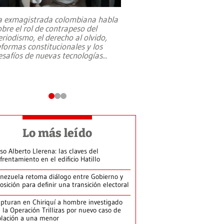
a exmagistrada colombiana habla
Entre recuerdos y es
obre el rol de contrapeso del
referencias hacia sus
eriodismo, el derecho al olvido,
presidente de Brasil,
eformas constitucionales y los
da Silva, oficializó 
esafíos de nuevas tecnologías
...
candidatura
...
Lo más leído
so Alberto Llerena: las claves del
frentamiento en el edificio Hatillo
nezuela retoma diálogo entre Gobierno y
osición para definir una transición electoral
pturan en Chiriquí a hombre investigado
 la Operación Trillizas por nuevo caso de
olación a una menor