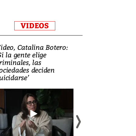
VIDEOS
ideo, Catalina Botero:
Video: Lula la
Si la gente elige
candidatura 
riminales, las
promesas de i
ociedades deciden
en defensa, ed
uicidarse’
tierras raras