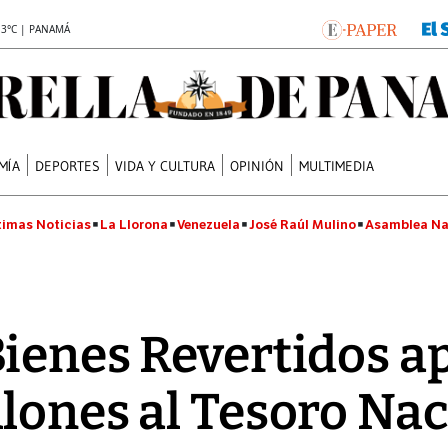
.3°C | PANAMÁ
MÍA
DEPORTES
VIDA Y CULTURA
OPINIÓN
MULTIMEDIA
timas Noticias
La Llorona
Venezuela
José Raúl Mulino
Asamblea Na
ienes Revertidos ap
lones al Tesoro Nac