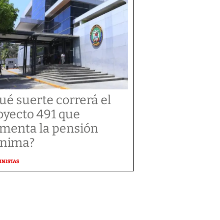
ué suerte correrá el
oyecto 491 que
menta la pensión
nima?
MNISTAS