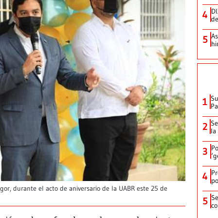
DI
4
de
As
5
hi
Su
1
P
Se
2
la
Po
3
‘g
Pr
4
po
gor, durante el acto de aniversario de la UABR este 25 de
Se
5
co