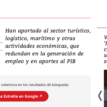
Han aportado al sector turístico,
Video, Japón: Terremoto
V
logístico, marítimo y otras
deja heridos y graves
‘
actividades económicas, que
daños en Kumamoto
c
redundan en la generación de
s
empleo y en aportes al PIB
s
 cobertura en los resultados de búsqueda.
a Estrella en Google ↗️
Un fuerte terremoto de magnitud