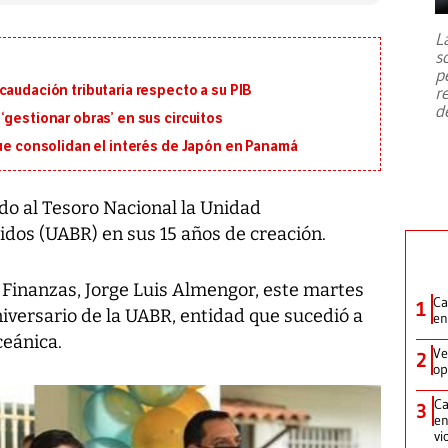
7,1 se registró este martes 28 de
julio en la prefectura de Kumamoto,
L
al sur de Japón, provocando una
s
emergencia de gran
...
p
caudación tributaria respecto a su PIB
r
d
‘gestionar obras’ en sus circuitos
que consolidan el interés de Japón en Panamá
o al Tesoro Nacional la Unidad
idos (UABR) en sus 15 años de creación.
e Finanzas, Jorge Luis Almengor, este martes
Ca
1
iversario de la UABR, entidad que sucedió a
en
ceánica.
Ve
2
op
Ca
3
en
vi