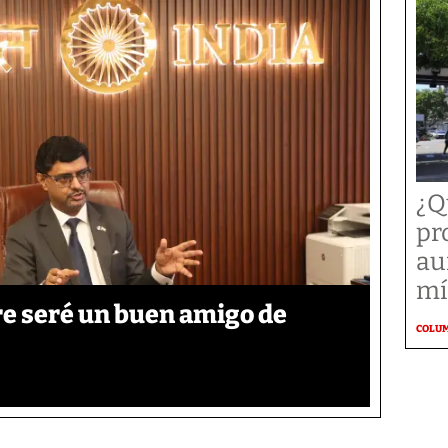
¿Q
pr
au
mí
re seré un buen amigo de
COLU