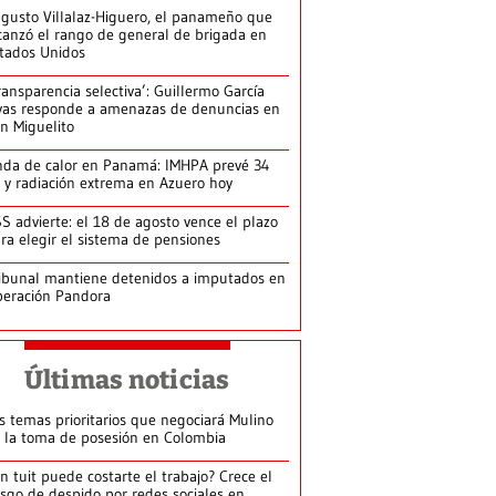
gusto Villalaz-Higuero, el panameño que
canzó el rango de general de brigada en
tados Unidos
ransparencia selectiva’: Guillermo García
vas responde a amenazas de denuncias en
n Miguelito
da de calor en Panamá: IMHPA prevé 34
 y radiación extrema en Azuero hoy
S advierte: el 18 de agosto vence el plazo
ra elegir el sistema de pensiones
ibunal mantiene detenidos a imputados en
eración Pandora
Últimas noticias
s temas prioritarios que negociará Mulino
 la toma de posesión en Colombia
n tuit puede costarte el trabajo? Crece el
esgo de despido por redes sociales en