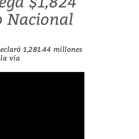
ega $1,824
o Nacional
eclaró 1,281.44 millones
a vía