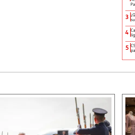
P
¿Q
3
su
Ca
4
li
CS
5
pa