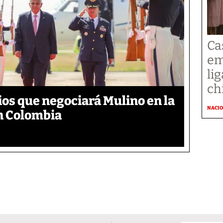
Cas
em
li
ch
ios que negociará Mulino en la
NACI
n Colombia