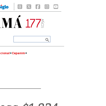
cional
Cepanim