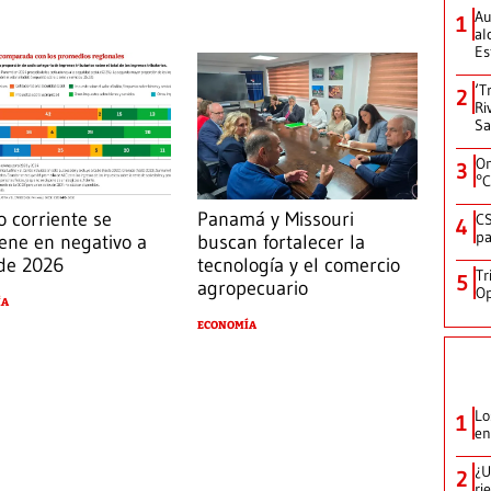
Au
1
al
Es
‘T
2
Ri
Sa
On
3
°C
o corriente se
Panamá y Missouri
CS
4
pa
ene en negativo a
buscan fortalecer la
 de 2026
tecnología y el comercio
Tr
5
agropecuario
Op
ÍA
ECONOMÍA
Lo
1
en
¿U
2
ri