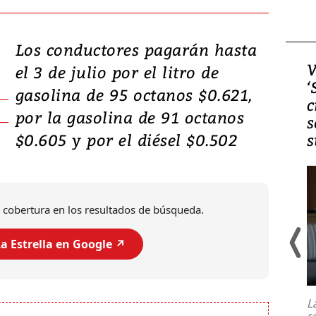
Los conductores pagarán hasta
Video, Japón: Terremoto
V
el 3 de julio por el litro de
deja heridos y graves
‘
gasolina de 95 octanos $0.621,
daños en Kumamoto
c
por la gasolina de 91 octanos
s
$0.605 y por el diésel $0.502
s
 cobertura en los resultados de búsqueda.
a Estrella en Google ↗️
Un fuerte terremoto de magnitud
7,1 se registró este martes 28 de
julio en la prefectura de Kumamoto,
L
al sur de Japón, provocando una
s