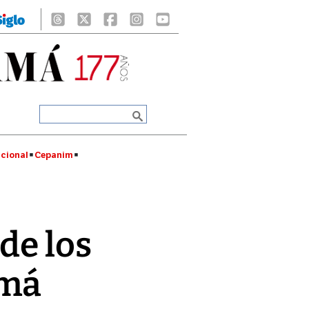
cional
Cepanim
de los
má