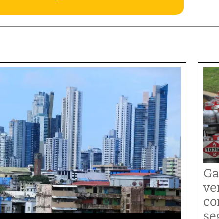
Ga
ve
co
se