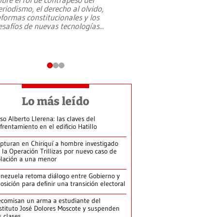
eriodismo, el derecho al olvido,
presidente de Brasil,
eformas constitucionales y los
da Silva, oficializó 
esafíos de nuevas tecnologías
...
candidatura
...
Lo más leído
so Alberto Llerena: las claves del
frentamiento en el edificio Hatillo
pturan en Chiriquí a hombre investigado
 la Operación Trillizas por nuevo caso de
olación a una menor
nezuela retoma diálogo entre Gobierno y
osición para definir una transición electoral
comisan un arma a estudiante del
stituto José Dolores Moscote y suspenden
s clases