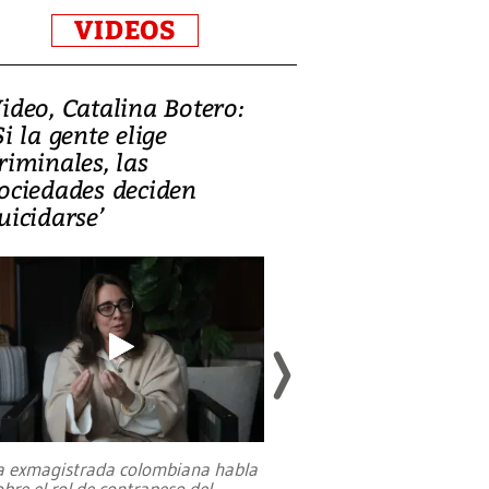
VIDEOS
ideo, Catalina Botero:
Video: Lula la
Si la gente elige
candidatura 
riminales, las
promesas de i
ociedades deciden
en defensa, ed
uicidarse’
tierras raras
a exmagistrada colombiana habla
Entre recuerdos y es
obre el rol de contrapeso del
referencias hacia sus