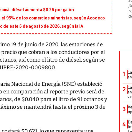
emergencia de gran
...
p
namá: diésel aumenta $0.26 por galón
r
d
za el 95% de los comercios minoristas, según Acodeco
o de este 5 de agosto de 2026, según la IA
ximo 19 de junio de 2020, las estaciones de
l precio que cobran a los conductores por el
octanos, así como el litro de diésel, según se
° MIPRE-2020-0009800.
Ca
1
en
taría Nacional de Energía (SNE) estableció
Ca
2
o en comparación al reporte previo será de
en
vi
anos, de $0.040 para el litro de 91 octanos y
o máximo se mantendrá hasta el próximo 3 de
Ve
3
op
De
4
In
s costará $0.621, lo que representa una
la