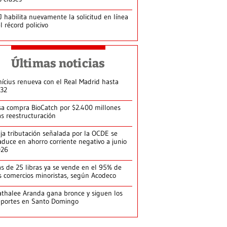
J habilita nuevamente la solicitud en línea
l récord policivo
Últimas noticias
nícius renueva con el Real Madrid hasta
32
sa compra BioCatch por $2.400 millones
as reestructuración
ja tributación señalada por la OCDE se
aduce en ahorro corriente negativo a junio
026
s de 25 libras ya se vende en el 95% de
s comercios minoristas, según Acodeco
thalee Aranda gana bronce y siguen los
portes en Santo Domingo