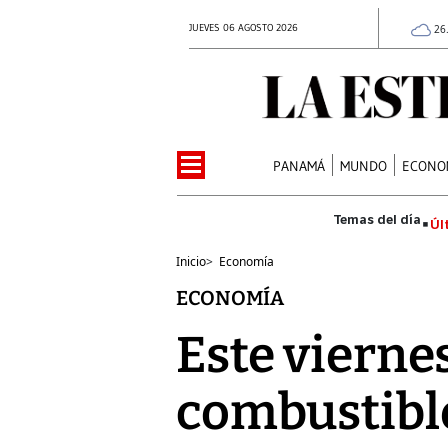
JUEVES 06 AGOSTO 2026
26
PANAMÁ
MUNDO
ECONO
Úl
Inicio
>
Economía
ECONOMÍA
Este vierne
combustible