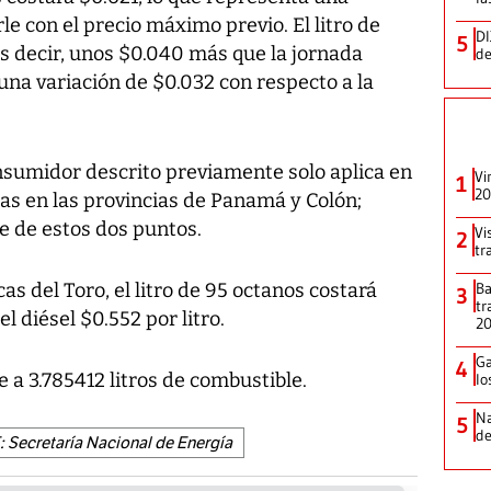
le con el precio máximo previo. El litro de
DI
5
es decir, unos $0.040 más que la jornada
de
, una variación de $0.032 con respecto a la
nsumidor descrito previamente solo aplica en
Vi
1
20
das en las provincias de Panamá y Colón;
e de estos dos puntos.
Vi
2
tr
s del Toro, el litro de 95 octanos costará
Ba
3
tr
el diésel $0.552 por litro.
2
Ga
4
 a 3.785412 litros de combustible.
lo
Na
5
de
 Secretaría Nacional de Energía