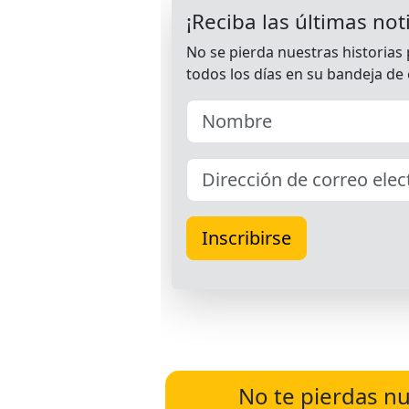
No te pierdas nu