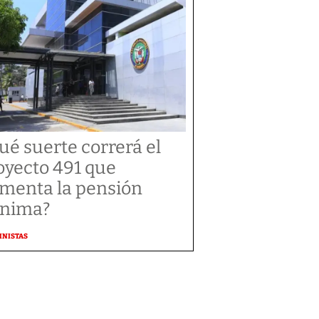
ué suerte correrá el
oyecto 491 que
menta la pensión
nima?
MNISTAS