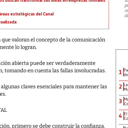
 buscan transformar sus ideas en empresas formales
emergencia de gran
...
p
r
reas estratégicas del Canal
d
ualizada
 que valoran el concepto de la comunicación
mente lo logran.
ción abierta puede ser verdaderamente
, tomando en cuenta las fallas involucradas.
Pa
1
de
La
2
algunas claves esenciales para mantener las
Mu
es.
Mo
3
Co
TAL
El
4
Co
ión, primero se debe construir la confianza.