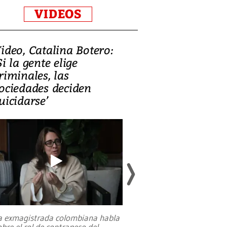
VIDEOS
ideo, Catalina Botero:
Video: Lula la
Si la gente elige
candidatura 
riminales, las
promesas de i
ociedades deciden
en defensa, ed
uicidarse’
tierras raras
a exmagistrada colombiana habla
Entre recuerdos y es
obre el rol de contrapeso del
referencias hacia sus