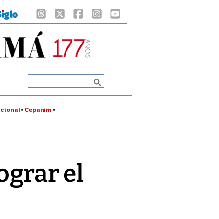
cional
Cepanim
ograr el