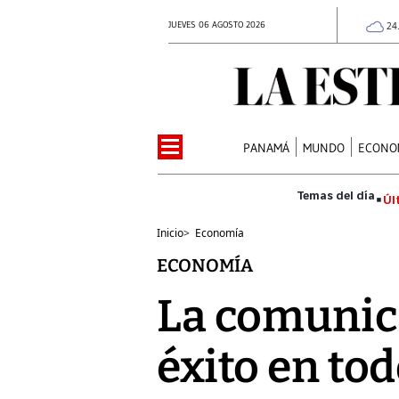
JUEVES 06 AGOSTO 2026
24
PANAMÁ
MUNDO
ECONO
Úl
Inicio
>
Economía
ECONOMÍA
La comunica
éxito en to