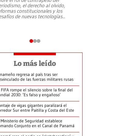
eriodismo, el derecho al olvido,
presidente de Brasil,
eformas constitucionales y los
da Silva, oficializó 
esafíos de nuevas tecnologías
...
candidatura
...
Lo más leído
nameño regresa al país tras ser
svinculado de las fuerzas militares rusas
 FIFA rompe el silencio sobre la final del
ndial 2030: ‘Es falso y engañoso’
ntaje de vigas gigantes paralizará el
rredor Sur entre Paitilla y Costa del Este
 Ministerio de Seguridad establece
mando Conjunto en el Canal de Panamá