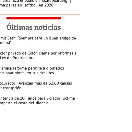
namá roza el podio en ‘skateboarding’ y
rma paliza en ‘softbol’ en 2026
Últimas noticias
mit Seth: ‘Siempre seré un buen amigo de
anamá’
ctor privado de Colón clama por reformas a
 Ley de Puerto Libre
lémica reforma permite a diputados
estionar obras’ en sus circuitos
ocurador: ‘Avanzan más de 6,500 causas
r corrupción’
ntencia de 104 años para violador, víctima
mparte el costo del silencio