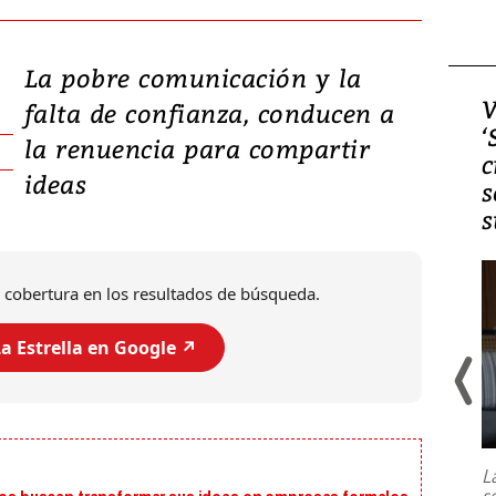
La pobre comunicación y la
Video, Japón: Terremoto
V
falta de confianza, conducen a
deja heridos y graves
‘
la renuencia para compartir
daños en Kumamoto
c
ideas
s
s
 cobertura en los resultados de búsqueda.
a Estrella en Google ↗️
Un fuerte terremoto de magnitud
7,1 se registró este martes 28 de
julio en la prefectura de Kumamoto,
L
al sur de Japón, provocando una
s