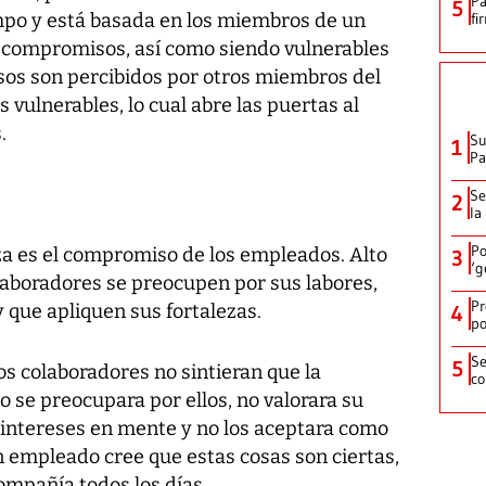
Pa
5
empo y está basada en los miembros de un
fi
compromisos, así como siendo vulnerables
sos son percibidos por otros miembros del
 vulnerables, lo cual abre las puertas al
.
Su
1
P
Se
2
la
Po
za es el compromiso de los empleados. Alto
3
‘g
laboradores se preocupen por sus labores,
Pr
y que apliquen sus fortalezas.
4
po
Se
5
os colaboradores no sintieran que la
co
o se preocupara por ellos, no valorara su
s intereses en mente y no los aceptara como
un empleado cree que estas cosas son ciertas,
ompañía todos los días.