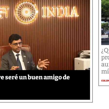
¿Q
pr
au
mí
re seré un buen amigo de
COLU