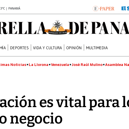
.3°C | PANAMÁ
MÍA
DEPORTES
VIDA Y CULTURA
OPINIÓN
MULTIMEDIA
timas Noticias
La Llorona
Venezuela
José Raúl Mulino
Asamblea Na
ción es vital para l
do negocio