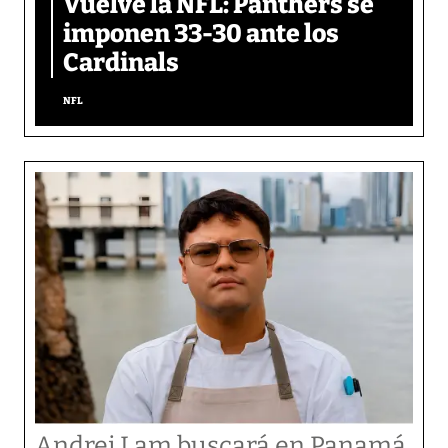
Vuelve la NFL: Panthers se
imponen 33-30 ante los
Cardinals
NFL
Andrei Lam buscará en Panamá