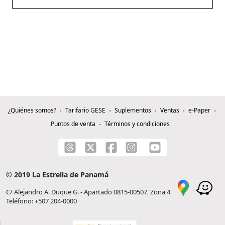
¿Quiénes somos?
Tarifario GESE
Suplementos
Ventas
e-Paper
Puntos de venta
Términos y condiciones
© 2019 La Estrella de Panamá
C/ Alejandro A. Duque G. - Apartado 0815-00507, Zona 4
Teléfono: +507 204-0000