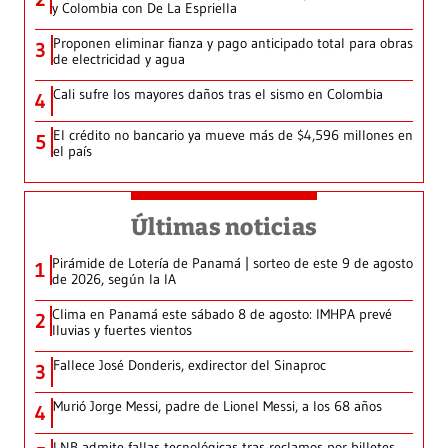
y Colombia con De La Espriella
Proponen eliminar fianza y pago anticipado total para obras
3
de electricidad y agua
Cali sufre los mayores daños tras el sismo en Colombia
4
El crédito no bancario ya mueve más de $4,596 millones en
5
el país
Últimas noticias
Pirámide de Lotería de Panamá | sorteo de este 9 de agosto
1
de 2026, según la IA
Clima en Panamá este sábado 8 de agosto: IMHPA prevé
2
lluvias y fuertes vientos
Fallece José Donderis, exdirector del Sinaproc
3
Murió Jorge Messi, padre de Lionel Messi, a los 68 años
4
LNB admite fallas tecnológicas tras reclamos por billetes