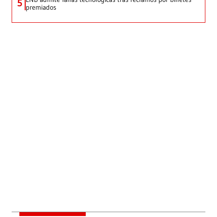
5
premiados