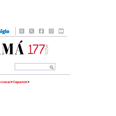
cional
Cepanim