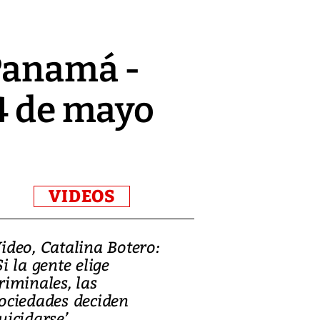
 Panamá -
24 de mayo
VIDEOS
ideo, Catalina Botero:
Video: Lula la
Si la gente elige
candidatura 
riminales, las
promesas de i
ociedades deciden
en defensa, ed
uicidarse’
tierras raras