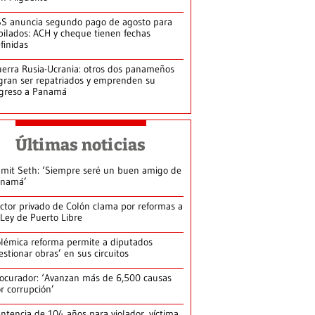
S anuncia segundo pago de agosto para
bilados: ACH y cheque tienen fechas
finidas
erra Rusia-Ucrania: otros dos panameños
gran ser repatriados y emprenden su
greso a Panamá
Últimas noticias
mit Seth: ‘Siempre seré un buen amigo de
anamá’
ctor privado de Colón clama por reformas a
 Ley de Puerto Libre
lémica reforma permite a diputados
estionar obras’ en sus circuitos
ocurador: ‘Avanzan más de 6,500 causas
r corrupción’
ntencia de 104 años para violador, víctima