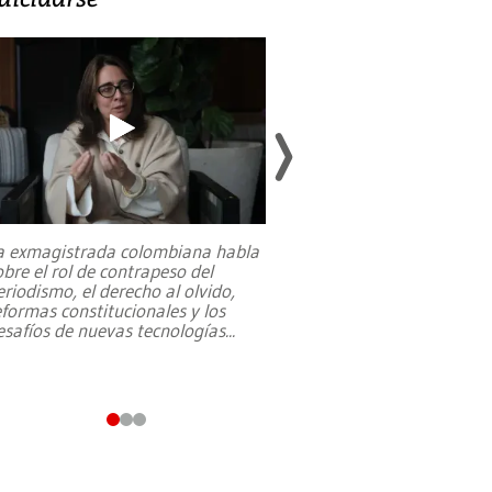
a exmagistrada colombiana habla
Entre recuerdos y es
obre el rol de contrapeso del
referencias hacia sus
eriodismo, el derecho al olvido,
presidente de Brasil,
eformas constitucionales y los
da Silva, oficializó 
esafíos de nuevas tecnologías
...
candidatura
...