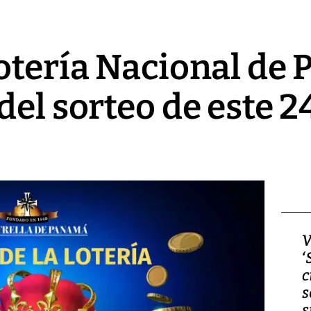
otería Nacional de
del sorteo de este 
Video, Japón: Terremoto
V
deja heridos y graves
‘
daños en Kumamoto
c
s
s