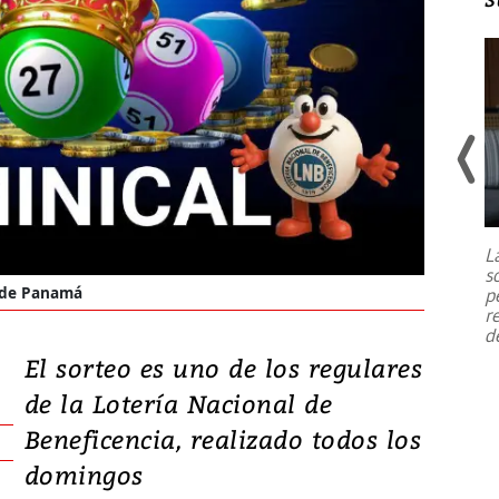
Un fuerte terremoto de magnitud
7,1 se registró este martes 28 de
julio en la prefectura de Kumamoto,
L
al sur de Japón, provocando una
s
emergencia de gran
...
a de Panamá
p
r
d
El sorteo es uno de los regulares
de la Lotería Nacional de
Beneficencia, realizado todos los
domingos