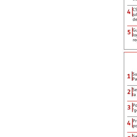
CS
4
ju
de
Gu
5
lo
re
Su
1
P
Se
2
la
Po
3
‘g
Pr
4
po
Se