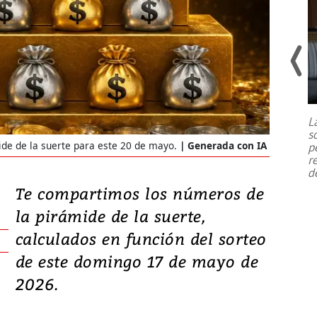
Un fuerte terremoto de magnitud
7,1 se registró este martes 28 de
julio en la prefectura de Kumamoto,
L
al sur de Japón, provocando una
s
emergencia de gran
...
de de la suerte para este 20 de mayo.
Generada con IA
p
r
d
Te compartimos los números de
la pirámide de la suerte,
calculados en función del sorteo
de este domingo 17 de mayo de
2026.