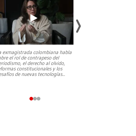
a exmagistrada colombiana habla
Entre recuerdos y es
obre el rol de contrapeso del
referencias hacia sus
eriodismo, el derecho al olvido,
presidente de Brasil,
eformas constitucionales y los
da Silva, oficializó 
esafíos de nuevas tecnologías
...
candidatura
...