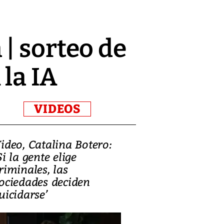
| sorteo de
la IA
VIDEOS
ideo, Catalina Botero:
Video: Lula la
Si la gente elige
candidatura 
riminales, las
promesas de i
ociedades deciden
en defensa, ed
uicidarse’
tierras raras