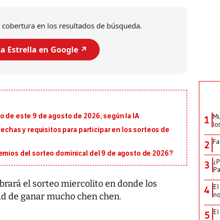
 cobertura en los resultados de búsqueda.
a Estrella en Google ↗️
Mu
o de este 9 de agosto de 2026, según la IA
1
lo
fechas y requisitos para participar en los sorteos de
Fa
2
emios del sorteo dominical del 9 de agosto de 2026?
¿P
3
Pa
rará el sorteo miercolito en donde los
El
4
no
ad de ganar mucho chen chen.
El
5