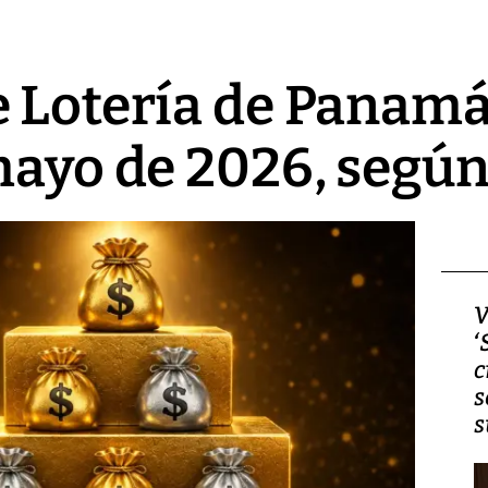
 Lotería de Panamá 
mayo de 2026, según 
Video, Japón: Terremoto
V
deja heridos y graves
‘
daños en Kumamoto
c
s
s