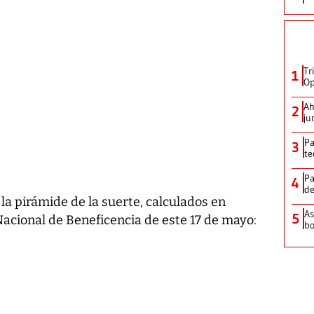
Tr
1
Op
Ah
2
ju
Pa
3
te
Pa
4
de
a pirámide de la suerte, calculados en
As
5
 Nacional de Beneficencia de este 17 de mayo:
bo