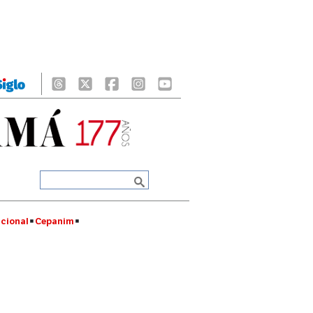
cional
Cepanim