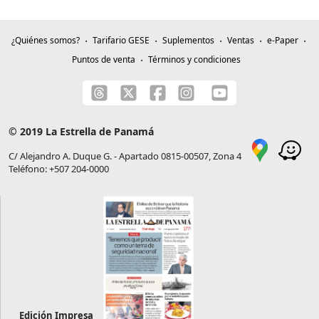
¿Quiénes somos?
Tarifario GESE
Suplementos
Ventas
e-Paper
Puntos de venta
Términos y condiciones
© 2019 La Estrella de Panamá
C/ Alejandro A. Duque G. - Apartado 0815-00507, Zona 4
Teléfono: +507 204-0000
Edición Impresa