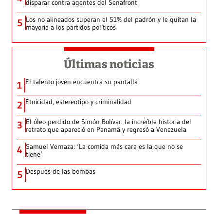
disparar contra agentes del Senafront
Los no alineados superan el 51% del padrón y le quitan la
5
mayoría a los partidos políticos
Últimas noticias
El talento joven encuentra su pantalla​
1
Etnicidad, estereotipo y criminalidad
2
El óleo perdido de Simón Bolívar: la increíble historia del
3
retrato que apareció en Panamá y regresó a Venezuela
Samuel Vernaza: ‘La comida más cara es la que no se
4
tiene’
Después de las bombas
5