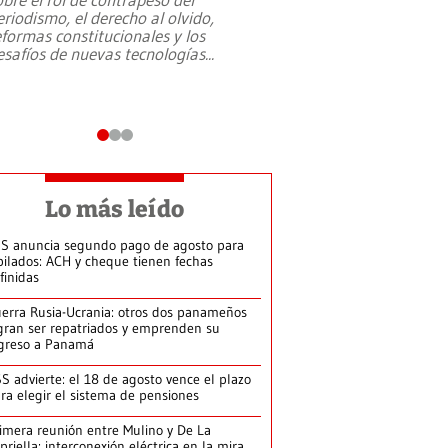
eriodismo, el derecho al olvido,
presidente de Brasil,
eformas constitucionales y los
da Silva, oficializó 
esafíos de nuevas tecnologías
...
candidatura
...
Lo más leído
S anuncia segundo pago de agosto para
bilados: ACH y cheque tienen fechas
finidas
erra Rusia-Ucrania: otros dos panameños
gran ser repatriados y emprenden su
greso a Panamá
S advierte: el 18 de agosto vence el plazo
ra elegir el sistema de pensiones
imera reunión entre Mulino y De La
priella: interconexión eléctrica en la mira