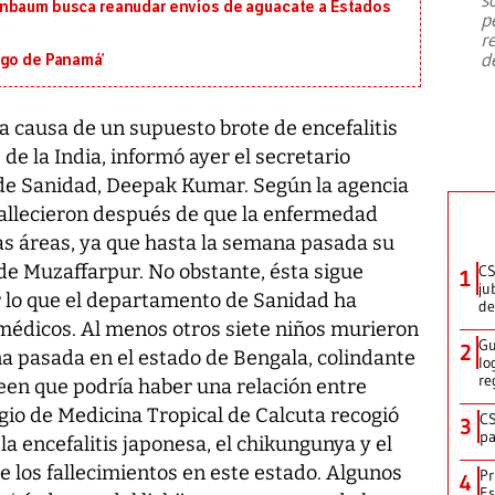
emergencia de gran
...
inbaum busca reanudar envíos de aguacate a Estados
p
r
d
igo de Panamá’
 causa de un supuesto brote de encefalitis
 de la India, informó ayer el secretario
 de Sanidad, Deepak Kumar. Según la agencia
 fallecieron después de que la enfermedad
s áreas, ya que hasta la semana pasada su
 de Muzaffarpur. No obstante, ésta sigue
CS
1
ju
r lo que el departamento de Sanidad ha
de
 médicos. Al menos otros siete niños murieron
Gu
2
a pasada en el estado de Bengala, colindante
lo
re
creen que podría haber una relación entre
gio de Medicina Tropical de Calcuta recogió
CS
3
pa
a encefalitis japonesa, el chikungunya y el
 los fallecimientos en este estado. Algunos
Pr
4
Es