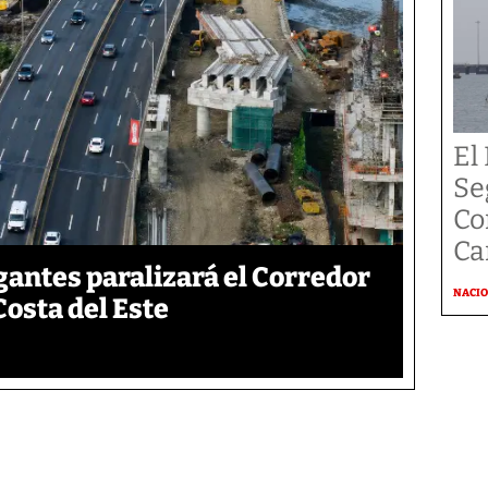
El
Se
Co
Ca
gantes paralizará el Corredor
NACI
Costa del Este