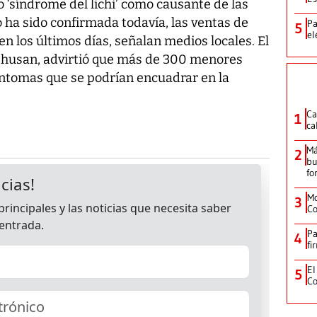
‘síndrome del lichi’ como causante de las
 ha sido confirmada todavía, las ventas de
Pa
5
el
en los últimos días, señalan medios locales. El
husan, advirtió que más de 300 menores
íntomas que se podrían encuadrar en la
Ca
1
ca
Má
2
bu
fo
Mo
3
Co
Pa
4
fi
El
5
Co