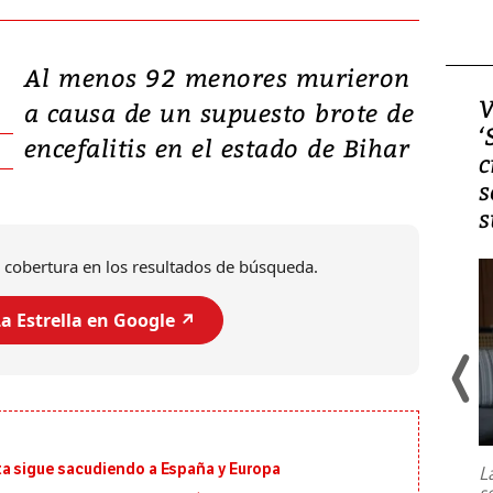
Al menos 92 menores murieron
Video, Japón: Terremoto
V
a causa de un supuesto brote de
deja heridos y graves
‘
encefalitis en el estado de Bihar
daños en Kumamoto
c
s
s
 cobertura en los resultados de búsqueda.
a Estrella en Google ↗️
Un fuerte terremoto de magnitud
7,1 se registró este martes 28 de
julio en la prefectura de Kumamoto,
ta sigue sacudiendo a España y Europa
L
al sur de Japón, provocando una
s