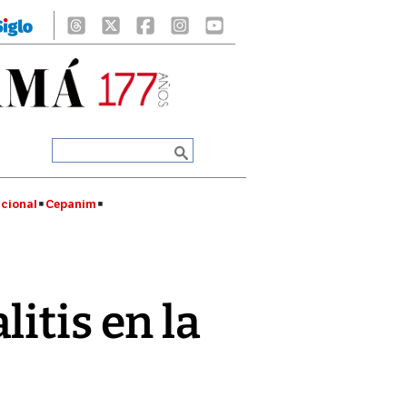
cional
Cepanim
itis en la