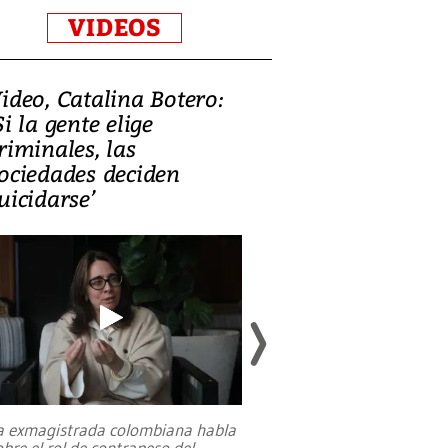
VIDEOS
ideo, Catalina Botero:
Video: Lula la
Si la gente elige
candidatura 
riminales, las
promesas de i
ociedades deciden
en defensa, ed
uicidarse’
tierras raras
a exmagistrada colombiana habla
Entre recuerdos y es
obre el rol de contrapeso del
referencias hacia sus