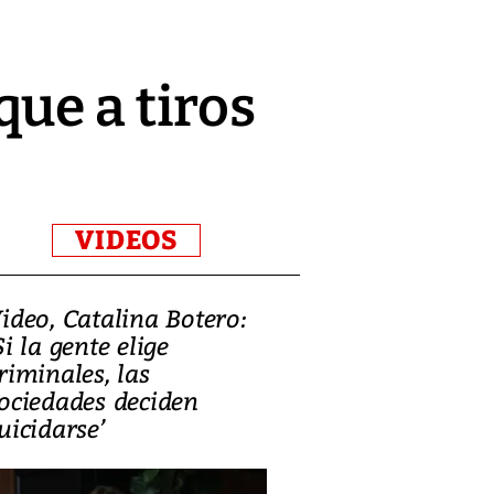
ue a tiros
VIDEOS
ideo, Catalina Botero:
Video: Lula la
Si la gente elige
candidatura 
riminales, las
promesas de i
ociedades deciden
en defensa, ed
uicidarse’
tierras raras