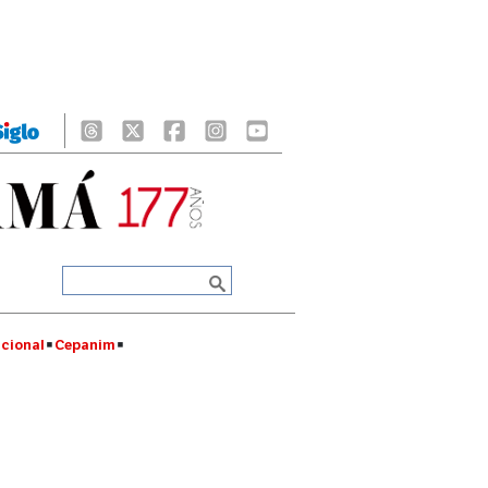
cional
Cepanim