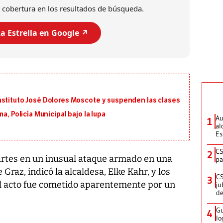
 cobertura en los resultados de búsqueda.
a Estrella en Google ↗️
nstituto José Dolores Moscote y suspenden las clases
a, Policía Municipal bajo la lupa
Au
1
al
Es
CS
2
rtes en un inusual ataque armado en una
pa
Graz, indicó la alcaldesa, Elke Kahr, y los
CS
3
el acto fue cometido aparentemente por un
ju
de
Gu
4
lo