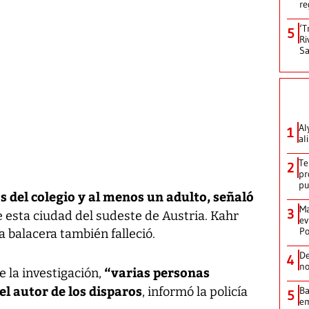
re
‘T
5
Ri
Sa
Al
1
al
Te
2
pr
p
 del colegio y al menos un adulto, señaló
Ma
3
e esta ciudad del sudeste de Austria. Kahr
ev
Po
a balacera también falleció.
De
4
no
“varias personas
 la investigación,
 el autor de los disparos
Ba
, informó la policía
5
em