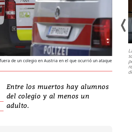
Un fuerte terremoto de magnitud
7,1 se registró este martes 28 de
julio en la prefectura de Kumamoto,
L
al sur de Japón, provocando una
s
emergencia de gran
...
fuera de un colegio en Austria en el que ocurrió un ataque
p
r
d
Entre los muertos hay alumnos
del colegio y al menos un
adulto.