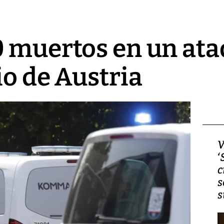
 muertos en un ataq
io de Austria
Video, Japón: Terremoto
V
deja heridos y graves
‘
daños en Kumamoto
c
s
s