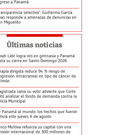
greso a Panamá
ransparencia selectiva’: Guillermo García
vas responde a amenazas de denuncias en
n Miguelito
Últimas noticias
yiah Lide logra oro en gimnasia y Panamá
ista su cierre en Santo Domingo 2026
rapia dirigida reduce 94 % riesgo de
ogresión intracraneal en tipo de cáncer de
ulmón
gistrada salva su voto: advierte que Corte
itó analizar el fondo de demanda contra la
licía Municipal
 Panamá al mundo: los hechos que fueron
ticia este jueves 6 de agosto
nco Multiva refuerza su capital con una
isión internacional de 300 millones de