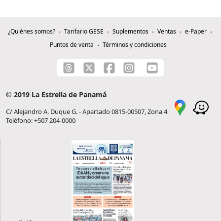
¿Quiénes somos?
Tarifario GESE
Suplementos
Ventas
e-Paper
Puntos de venta
Términos y condiciones
© 2019 La Estrella de Panamá
C/ Alejandro A. Duque G. - Apartado 0815-00507, Zona 4
Teléfono: +507 204-0000