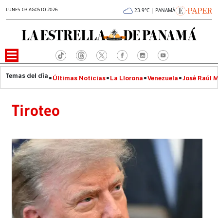
LUNES 03 AGOSTO 2026
23.9°C | PANAMÁ
Últimas Noticias
La Llorona
Venezuela
José Raúl 
Tiroteo