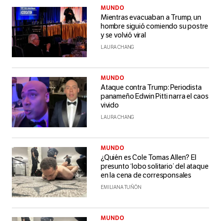
MUNDO
Mientras evacuaban a Trump, un
hombre siguió comiendo su postre
y se volvió viral
LAURA CHANG
MUNDO
Ataque contra Trump: Periodista
panameño Edwin Pitti narra el caos
vivido
LAURA CHANG
MUNDO
¿Quién es Cole Tomas Allen? El
presunto ‘lobo solitario’ del ataque
en la cena de corresponsales
EMILIANA TUÑÓN
MUNDO