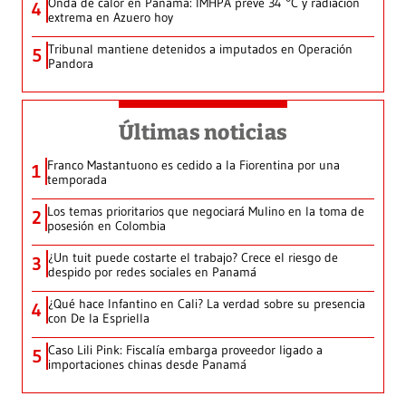
Onda de calor en Panamá: IMHPA prevé 34 °C y radiación
4
extrema en Azuero hoy
Tribunal mantiene detenidos a imputados en Operación
5
Pandora
Últimas noticias
Franco Mastantuono es cedido a la Fiorentina por una
1
temporada
Los temas prioritarios que negociará Mulino en la toma de
2
posesión en Colombia
¿Un tuit puede costarte el trabajo? Crece el riesgo de
3
despido por redes sociales en Panamá
¿Qué hace Infantino en Cali? La verdad sobre su presencia
4
con De la Espriella
Caso Lili Pink: Fiscalía embarga proveedor ligado a
5
importaciones chinas desde Panamá