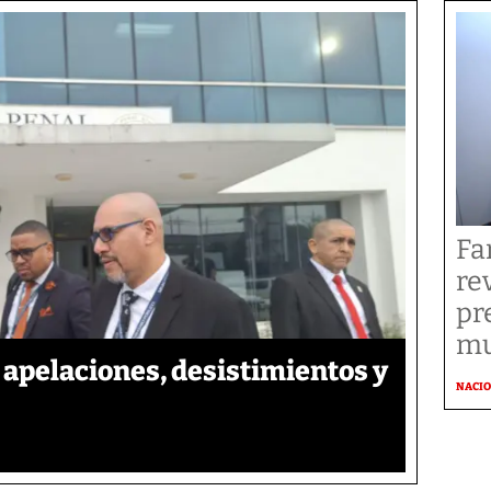
Fa
re
pr
mu
apelaciones, desistimientos y
NACI