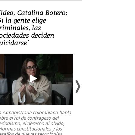
ideo, Catalina Botero:
Video: Lula la
Si la gente elige
candidatura 
riminales, las
promesas de i
ociedades deciden
en defensa, ed
uicidarse’
tierras raras
a exmagistrada colombiana habla
Entre recuerdos y es
obre el rol de contrapeso del
referencias hacia sus
eriodismo, el derecho al olvido,
presidente de Brasil,
eformas constitucionales y los
da Silva, oficializó 
esafíos de nuevas tecnologías
...
candidatura
...