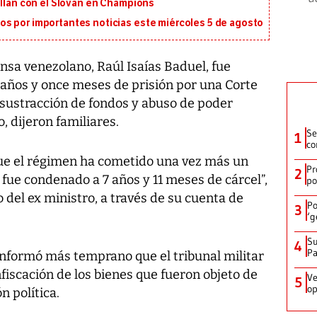
illan con el Slovan en Champions
s por importantes noticias este miércoles 5 de agosto
nsa venezolano, Raúl Isaías Baduel, fue
 años y once meses de prisión por una Corte
e sustracción de fondos y abuso de poder
, dijeron familiares.
Se
1
co
ue el régimen ha cometido una vez más un
Pr
2
e fue condenado a 7 años y 11 meses de cárcel”,
po
 del ex ministro, a través de su cuenta de
Po
3
‘g
Su
4
P
 informó más temprano que el tribunal militar
fiscación de los bienes que fueron objeto de
Ve
5
op
n política.