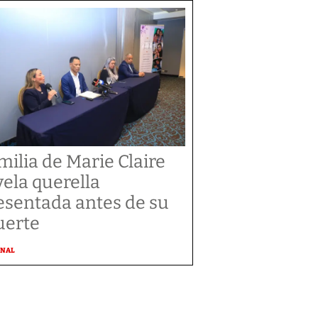
milia de Marie Claire
vela querella
esentada antes de su
erte
ONAL