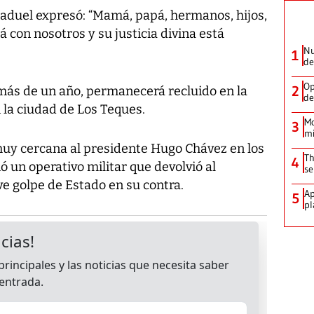
aduel expresó: “Mamá, papá, hermanos, hijos,
á con nosotros y su justicia divina está
Nu
1
de
Op
2
más de un año, permanecerá recluido en la
de
 la ciudad de Los Teques.
Mo
3
mi
muy cercana al presidente Hugo Chávez en los
Th
4
ió un operativo militar que devolvió al
se
e golpe de Estado en su contra.
Ap
5
pl