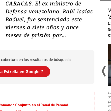
CARACAS. El ex ministro de
Video, Japón: Terremoto
V
Defensa venezolano, Raúl Isaías
deja heridos y graves
‘
Baduel, fue sentenciado este
daños en Kumamoto
c
viernes a siete años y once
s
meses de prisión por...
s
 cobertura en los resultados de búsqueda.
a Estrella en Google ↗️
Un fuerte terremoto de magnitud
7,1 se registró este martes 28 de
julio en la prefectura de Kumamoto,
L
al sur de Japón, provocando una
s
emergencia de gran
...
p
 Comando Conjunto en el Canal de Panamá
r
d