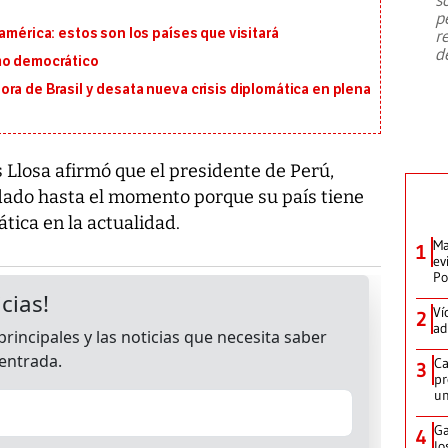
emergencia de gran
...
p
américa: estos son los países que visitará
r
d
mo democrático
ra de Brasil y desata nueva crisis diplomática en plena
 Llosa afirmó que el presidente de Perú,
dado hasta el momento porque su país tiene
tica en la actualidad.
Ma
1
ev
Po
Ví
2
ad
Ca
3
pr
un
Ga
4
lo