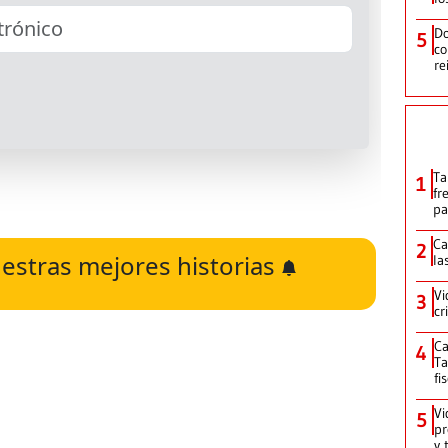
Do
5
co
re
Ta
1
fr
pa
Ca
2
estras mejores historias
la
Vi
3
cr
Ca
4
Ta
fi
Vi
5
pr
y 