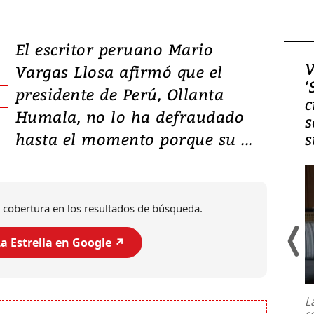
El escritor peruano Mario
Video, Japón: Terremoto
V
Vargas Llosa afirmó que el
deja heridos y graves
‘
presidente de Perú, Ollanta
daños en Kumamoto
c
Humala, no lo ha defraudado
s
hasta el momento porque su ...
s
 cobertura en los resultados de búsqueda.
a Estrella en Google ↗️
Un fuerte terremoto de magnitud
7,1 se registró este martes 28 de
julio en la prefectura de Kumamoto,
L
al sur de Japón, provocando una
s