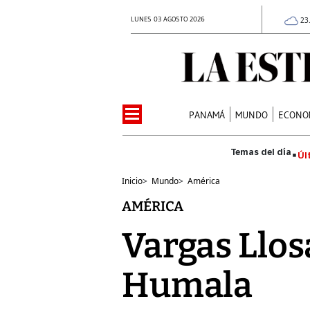
LUNES 03 AGOSTO 2026
23
PANAMÁ
MUNDO
ECONO
Úl
Inicio
>
Mundo
>
América
AMÉRICA
Vargas Llos
Humala