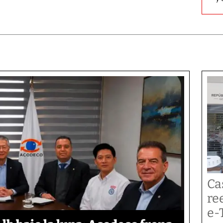
Ca
re
e-