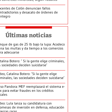
centes de Colón denuncian fallos
ntradictorios y desacato de órdenes de
integro
Últimas noticias
nque de gas de 25 lb bajo la lupa: Acodeco
ena las multas y da tiempo a los comercios
ra adecuarse
talina Botero: ‘ Si la gente elige criminales,
s sociedades deciden suicidarse’
deo, Catalina Botero: ‘Si la gente elige
iminales, las sociedades deciden suicidarse’
so Pandora: MEF reemplazará el sistema e-
x para evitar fraudes en los créditos
scales
deo: Lula lanza su candidatura con
omesas de inversión en defensa, educación
tierras raras