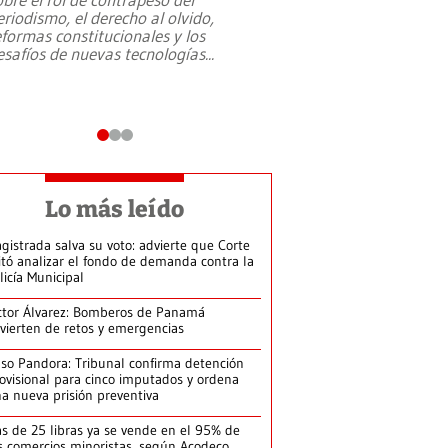
eriodismo, el derecho al olvido,
presidente de Brasil,
eformas constitucionales y los
da Silva, oficializó 
esafíos de nuevas tecnologías
...
candidatura
...
Lo más leído
gistrada salva su voto: advierte que Corte
itó analizar el fondo de demanda contra la
licía Municipal
ctor Álvarez: Bomberos de Panamá
vierten de retos y emergencias
so Pandora: Tribunal confirma detención
ovisional para cinco imputados y ordena
a nueva prisión preventiva
s de 25 libras ya se vende en el 95% de
s comercios minoristas, según Acodeco