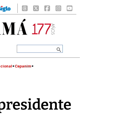
cional
Cepanim
 presidente