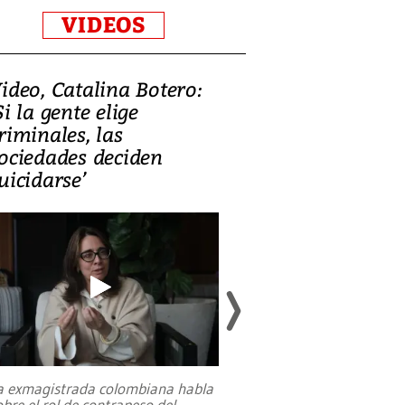
VIDEOS
ideo, Catalina Botero:
Video: Lula la
Si la gente elige
candidatura 
riminales, las
promesas de i
ociedades deciden
en defensa, ed
uicidarse’
tierras raras
a exmagistrada colombiana habla
Entre recuerdos y es
obre el rol de contrapeso del
referencias hacia sus