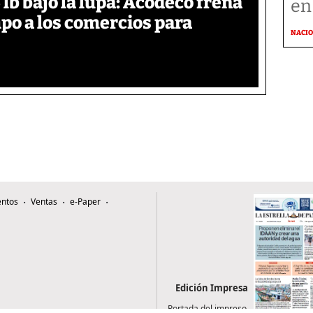
lb bajo la lupa: Acodeco frena
en
mpo a los comercios para
NACI
ntos
Ventas
e-Paper
Edición Impresa
Portada del impreso