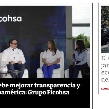
El 
ja
ec
de
ebe mejorar transparencia y
ECON
oamérica: Grupo Ficohsa