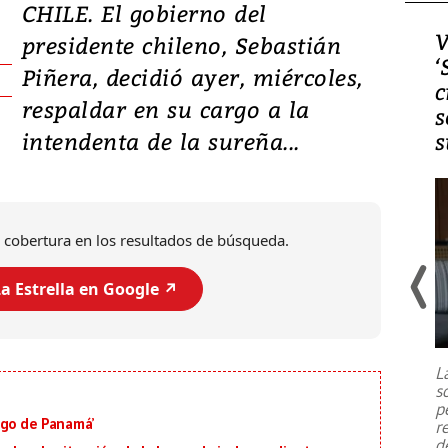
CHILE. El gobierno del
Video, Japón: Terremoto
V
presidente chileno, Sebastián
deja heridos y graves
‘
Piñera, decidió ayer, miércoles,
daños en Kumamoto
c
respaldar en su cargo a la
s
intendenta de la sureña...
s
 cobertura en los resultados de búsqueda.
a Estrella en Google ↗️
Un fuerte terremoto de magnitud
7,1 se registró este martes 28 de
julio en la prefectura de Kumamoto,
L
al sur de Japón, provocando una
s
emergencia de gran
...
p
igo de Panamá’
r
d