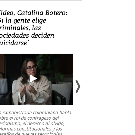
ideo, Catalina Botero:
Video: Lula la
Si la gente elige
candidatura 
riminales, las
promesas de i
ociedades deciden
en defensa, ed
uicidarse’
tierras raras
a exmagistrada colombiana habla
Entre recuerdos y es
obre el rol de contrapeso del
referencias hacia sus
eriodismo, el derecho al olvido,
presidente de Brasil,
eformas constitucionales y los
da Silva, oficializó 
esafíos de nuevas tecnologías
...
candidatura
...