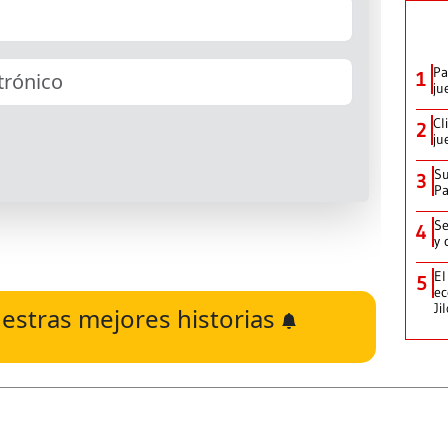
Pa
1
ju
Cl
2
ju
Su
3
P
Se
4
y 
El
5
ec
Ji
estras mejores historias