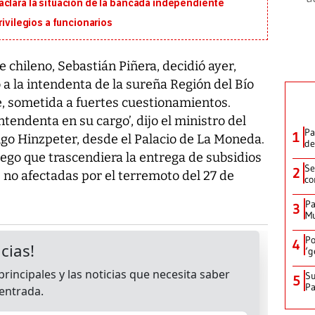
aclara la situación de la bancada independiente
rivilegios a funcionarios
 chileno, Sebastián Piñera, decidió ayer,
 a la intendenta de la sureña Región del Bío
e, sometida a fuertes cuestionamientos.
tendenta en su cargo’, dijo el ministro del
Pa
1
rigo Hinzpeter, desde el Palacio de La Moneda.
de
ego que trascendiera la entrega de subsidios
Se
2
s no afectadas por el terremoto del 27 de
co
Pa
3
Mu
Po
4
‘g
Su
5
P