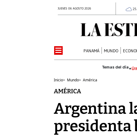
JUEVES 06 AGOSTO 2026
25
PANAMÁ
MUNDO
ECONO
Úl
Inicio
>
Mundo
>
América
AMÉRICA
Argentina 
presidenta 