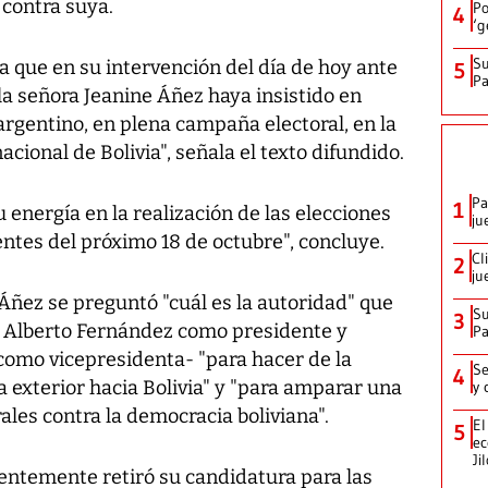
 contra suya.
Po
4
‘g
Su
a que en su intervención del día de hoy ante
5
P
la señora Jeanine Áñez haya insistido en
argentino, en plena campaña electoral, en la
acional de Bolivia", señala el texto difundido.
Pa
1
energía en la realización de las elecciones
ju
entes del próximo 18 de octubre", concluye.
Cl
2
ju
Áñez se preguntó "cuál es la autoridad" que
Su
3
n Alberto Fernández como presidente y
P
como vicepresidenta- "para hacer de la
Se
4
ca exterior hacia Bolivia" y "para amparar una
y 
ales contra la democracia boliviana".
El
5
ec
Ji
ientemente retiró su candidatura para las