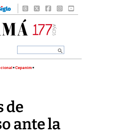
cional
Cepanim
s de
o ante la