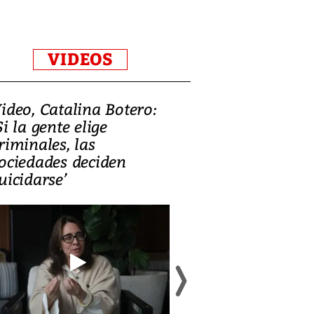
VIDEOS
ideo, Catalina Botero:
Video: Lula la
Si la gente elige
candidatura 
riminales, las
promesas de i
ociedades deciden
en defensa, ed
uicidarse’
tierras raras