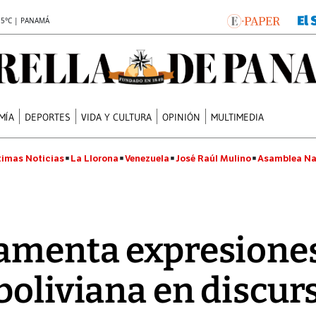
.5°C | PANAMÁ
MÍA
DEPORTES
VIDA Y CULTURA
OPINIÓN
MULTIMEDIA
timas Noticias
La Llorona
Venezuela
José Raúl Mulino
Asamblea Na
lamenta expresione
boliviana en discurs