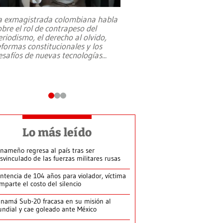
a exmagistrada colombiana habla
Entre recuerdos y es
obre el rol de contrapeso del
referencias hacia sus
eriodismo, el derecho al olvido,
presidente de Brasil,
eformas constitucionales y los
da Silva, oficializó 
esafíos de nuevas tecnologías
...
candidatura
...
Lo más leído
nameño regresa al país tras ser
svinculado de las fuerzas militares rusas
ntencia de 104 años para violador, víctima
mparte el costo del silencio
namá Sub-20 fracasa en su misión al
ndial y cae goleado ante México