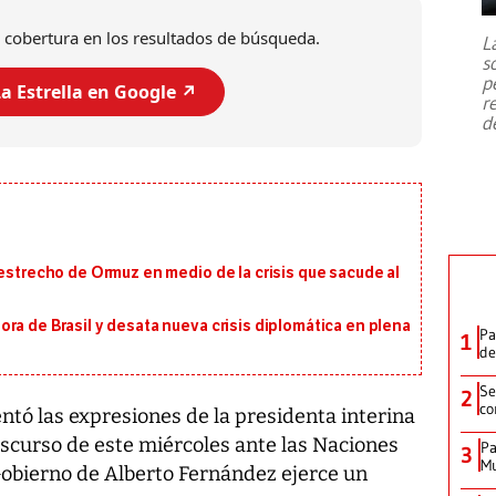
7,1 se registró este martes 28 de
julio en la prefectura de Kumamoto,
 cobertura en los resultados de búsqueda.
L
al sur de Japón, provocando una
s
emergencia de gran
...
p
a Estrella en Google ↗️
r
d
 estrecho de Ormuz en medio de la crisis que sacude al
ra de Brasil y desata nueva crisis diplomática en plena
Pa
1
de
Se
2
co
ntó las expresiones de la presidenta interina
discurso de este miércoles ante las Naciones
Pa
3
Mu
obierno de Alberto Fernández ejerce un