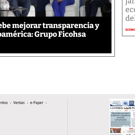
ja
ec
de
ebe mejorar transparencia y
ECON
oamérica: Grupo Ficohsa
ntos
Ventas
e-Paper