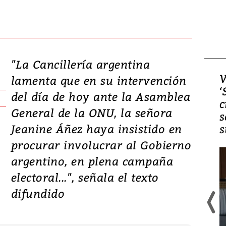
"La Cancillería argentina
Video, Japón: Terremoto
V
lamenta que en su intervención
deja heridos y graves
‘
del día de hoy ante la Asamblea
daños en Kumamoto
c
General de la ONU, la señora
s
Jeanine Áñez haya insistido en
s
procurar involucrar al Gobierno
argentino, en plena campaña
electoral...", señala el texto
difundido
Un fuerte terremoto de magnitud