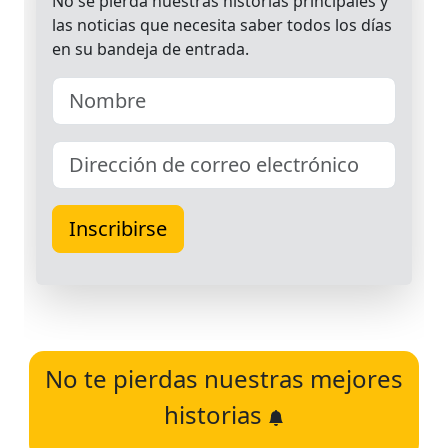
No te pierdas nuestras mejores
historias