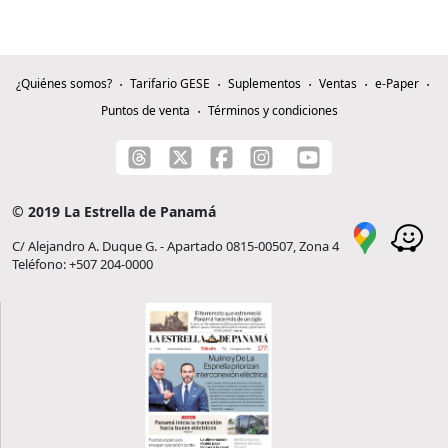
¿Quiénes somos?
Tarifario GESE
Suplementos
Ventas
e-Paper
Puntos de venta
Términos y condiciones
© 2019 La Estrella de Panamá
C/ Alejandro A. Duque G. - Apartado 0815-00507, Zona 4
Teléfono: +507 204-0000