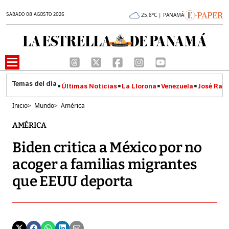
SÁBADO 08 AGOSTO 2026
25.8°C | PANAMÁ
Últimas Noticias
La Llorona
Venezuela
José Raúl
Inicio
>
Mundo
>
América
AMÉRICA
Biden critica a México por no
acoger a familias migrantes
que EEUU deporta