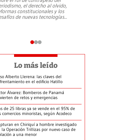
eriodismo, el derecho al olvido,
presidente de Brasil,
eformas constitucionales y los
da Silva, oficializó 
esafíos de nuevas tecnologías
...
candidatura
...
Lo más leído
so Alberto Llerena: las claves del
frentamiento en el edificio Hatillo
ctor Álvarez: Bomberos de Panamá
vierten de retos y emergencias
s de 25 libras ya se vende en el 95% de
s comercios minoristas, según Acodeco
pturan en Chiriquí a hombre investigado
 la Operación Trillizas por nuevo caso de
olación a una menor