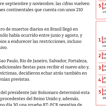
tre septiembre y noviembre, las cifras vuelven
Ca
5
pr
nes continentales que cuenta con unos 210
un
o de muertos diarios en Brasil llegó en
 sólo había ocurrido entre junio y agosto, y
La
1
ios a endurecer las restricciones, incluso
añ
c
ivo.
Ga
2
co
o Paulo, Río de Janeiro, Salvador, Fortaleza,
Gi
adicionales fiestas para recibir el nuevo año y,
3
en
 víctimas, decidieron echar atrás también en
¿M
enían previstas.
4
so
Lo
5
l del presidente Jair Bolsonaro determinó esta
im
de
 procedentes del Reino Unido y, además,
ximo día 30 una prueba RT-PCR negativa de