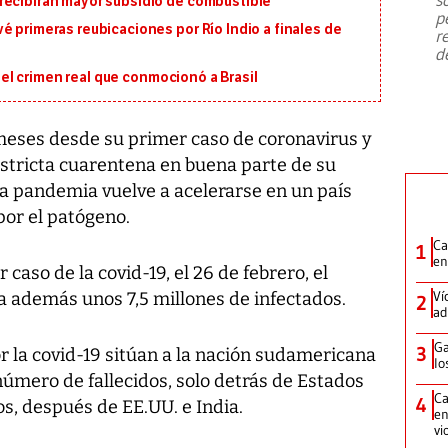
recibirán mayor subsidio de combustible
emergencia de gran
...
p
é primeras reubicaciones por Río Indio a finales de
r
d
en el crimen real que conmocionó a Brasil
meses desde su primer caso de coronavirus y
 estricta cuarentena en buena parte de su
la pandemia vuelve a acelerarse en un país
por el patógeno.
Ca
1
en
caso de la covid-19, el 26 de febrero, el
Ví
a además unos 7,5 millones de infectados.
2
ad
Ga
3
r la covid-19 sitúan a la nación sudamericana
lo
mero de fallecidos, solo detrás de Estados
Ca
4
os, después de EE.UU. e India.
en
vi