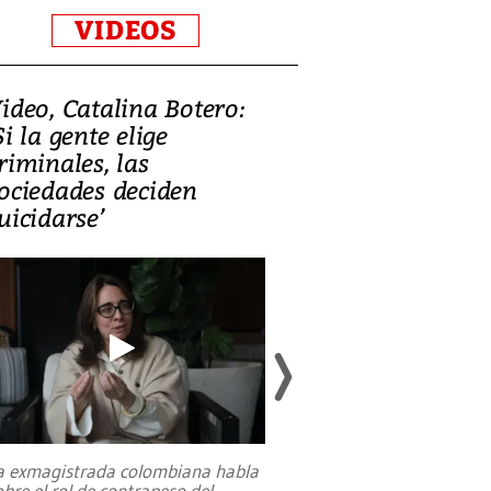
VIDEOS
ideo, Catalina Botero:
Video: Lula la
Si la gente elige
candidatura 
riminales, las
promesas de i
ociedades deciden
en defensa, ed
uicidarse’
tierras raras
a exmagistrada colombiana habla
Entre recuerdos y es
obre el rol de contrapeso del
referencias hacia sus