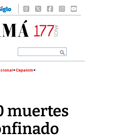
cional
Cepanim
00 muertes
confinado