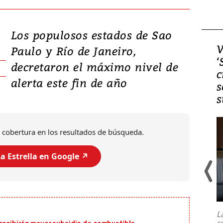
Los populosos estados de Sao
Video, Japón: Terremoto
V
Paulo y Río de Janeiro,
deja heridos y graves
‘
decretaron el máximo nivel de
daños en Kumamoto
c
alerta este fin de año
s
s
 cobertura en los resultados de búsqueda.
a Estrella en Google ↗️
Un fuerte terremoto de magnitud
7,1 se registró este martes 28 de
julio en la prefectura de Kumamoto,
L
al sur de Japón, provocando una
s