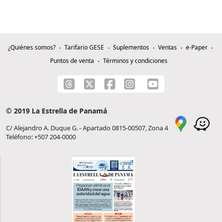
¿Quiénes somos?
Tarifario GESE
Suplementos
Ventas
e-Paper
Puntos de venta
Términos y condiciones
© 2019 La Estrella de Panamá
C/ Alejandro A. Duque G. - Apartado 0815-00507, Zona 4
Teléfono: +507 204-0000