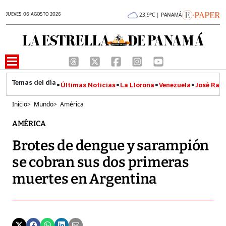
JUEVES 06 AGOSTO 2026
23.9°C | PANAMÁ
Últimas Noticias
La Llorona
Venezuela
José Raúl
Inicio
>
Mundo
>
América
AMÉRICA
Brotes de dengue y sarampión
se cobran sus dos primeras
muertes en Argentina