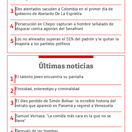
Dos atentados sacuden a Colombia en el primer día de
3
gobierno de Abelardo De La Espriella
Persecución en Chepo: capturan a hombre señalado de
4
disparar contra agentes del Senafront
Los no alineados superan el 51% del padrón y le quitan la
5
mayoría a los partidos políticos
Últimas noticias
El talento joven encuentra su pantalla​
1
Etnicidad, estereotipo y criminalidad
2
El óleo perdido de Simón Bolívar: la increíble historia del
3
retrato que apareció en Panamá y regresó a Venezuela
Samuel Vernaza: ‘La comida más cara es la que no se
4
tiene’
Después de las bombas