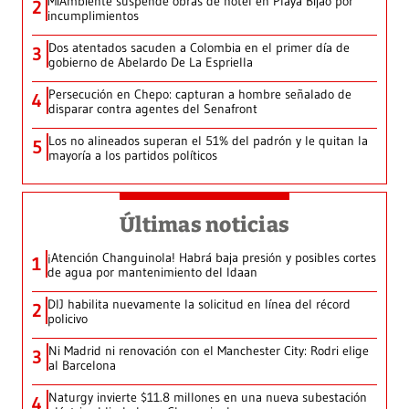
MiAmbiente suspende obras de hotel en Playa Bijao por
2
incumplimientos
Dos atentados sacuden a Colombia en el primer día de
3
gobierno de Abelardo De La Espriella
Persecución en Chepo: capturan a hombre señalado de
4
disparar contra agentes del Senafront
Los no alineados superan el 51% del padrón y le quitan la
5
mayoría a los partidos políticos
Últimas noticias
¡Atención Changuinola! Habrá baja presión y posibles cortes
1
de agua por mantenimiento del Idaan
DIJ habilita nuevamente la solicitud en línea del récord
2
policivo
Ni Madrid ni renovación con el Manchester City: Rodri elige
3
al Barcelona
Naturgy invierte $11.8 millones en una nueva subestación
4