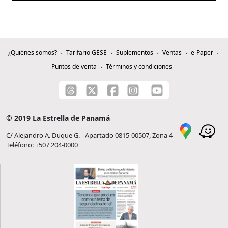
¿Quiénes somos?
Tarifario GESE
Suplementos
Ventas
e-Paper
Puntos de venta
Términos y condiciones
© 2019 La Estrella de Panamá
C/ Alejandro A. Duque G. - Apartado 0815-00507, Zona 4
Teléfono: +507 204-0000