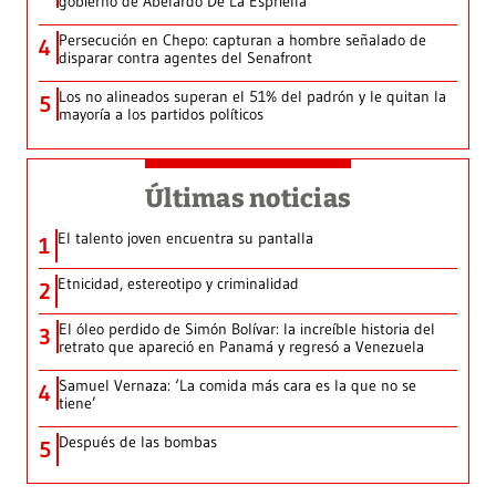
gobierno de Abelardo De La Espriella
Persecución en Chepo: capturan a hombre señalado de
4
disparar contra agentes del Senafront
Los no alineados superan el 51% del padrón y le quitan la
5
mayoría a los partidos políticos
Últimas noticias
El talento joven encuentra su pantalla​
1
Etnicidad, estereotipo y criminalidad
2
El óleo perdido de Simón Bolívar: la increíble historia del
3
retrato que apareció en Panamá y regresó a Venezuela
Samuel Vernaza: ‘La comida más cara es la que no se
4
tiene’
Después de las bombas
5