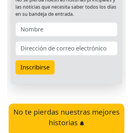
No te pierdas nuestras mejores
historias